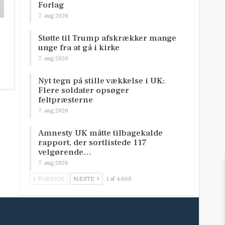
Forlag
7. aug 2026
Støtte til Trump afskrækker mange
unge fra at gå i kirke
7. aug 2026
Nyt tegn på stille vækkelse i UK:
Flere soldater opsøger
feltpræsterne
7. aug 2026
Amnesty UK måtte tilbagekalde
rapport, der sortlistede 117
velgørende…
7. aug 2026
FORRIGE
NÆSTE
1 af 4.668