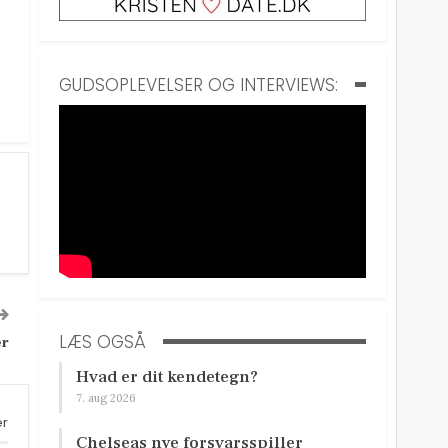
GUDSOPLEVELSER OG INTERVIEWS:
LÆS OGSÅ
er
Hvad er dit kendetegn?
7. aug 2026
er
Chelseas nye forsvarsspiller