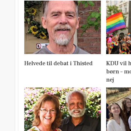
Helvede til debat i Thisted
KDU vil 
børn – mo
nej