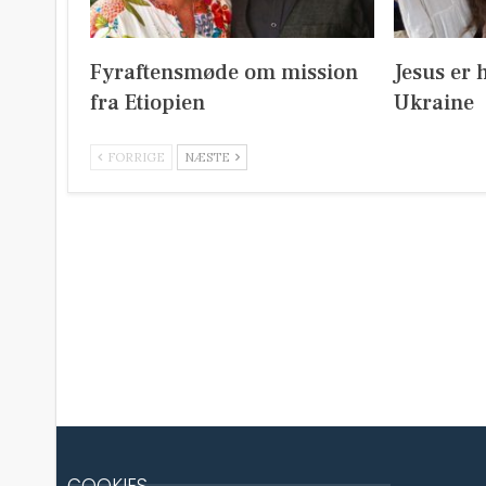
Fyraftensmøde om mission
Jesus er 
fra Etiopien
Ukraine
FORRIGE
NÆSTE