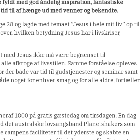
fyldt med god åndelig inspiration, fantastiske
 tid til af hænge ud med venner og bekendte.
 28 og lagde med temaet ”Jesus i hele mit liv” op til
ver, hvilken betydning Jesus har i livskriser,
ivet med Jesus ikke må være begrænset til
 alle afkroge af livsstilen. Samme forståelse opleves
r der både var tid til gudstjenester og seminar samt
åde noget for enhver smag og for alle aldre, fortæller
heraf 1800 på gratis gæstedag om tirsdagen. En dag
med det australske lovsangsband Planetshakers som
 campens faciliteter til det yderste og skabte en