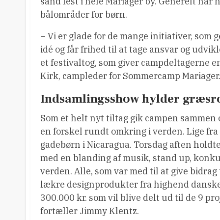
sand fest i hele Mariager by. Generelt har 
bålområder for børn.
– Vi er glade for de mange initiativer, som 
idé og får frihed til at tage ansvar og udvik
et festivaltog, som giver campdeltagerne 
Kirk, campleder for Sommercamp Mariager
Indsamlingsshow hylder græsro
Som et helt nyt tiltag gik campen sammen o
en forskel rundt omkring i verden. Lige fra e
gadebørn i Nicaragua. Torsdag aften hold
med en blanding af musik, stand up, konkurr
verden. Alle, som var med til at give bidrag
lækre designprodukter fra highend danske
300.000 kr. som vil blive delt ud til de 9 p
fortæller Jimmy Klentz.