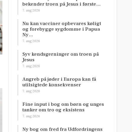
bekender troen på Jesus i første…
7. aug 2026
Nu kan vacciner opbevares køligt
og forebygge sygdomme i Papua
Ny…
7. aug 2026
Syv kendsgerninger om troen på
Jesus
7. aug 2026
Angreb på jøder i Europa kan få
utilsigtede konsekvenser
7. aug 2026
Fine input i bog om børn og unges
tanker om tro og eksistens
7. aug 2026
Ny bog om fred fra Udfordringens