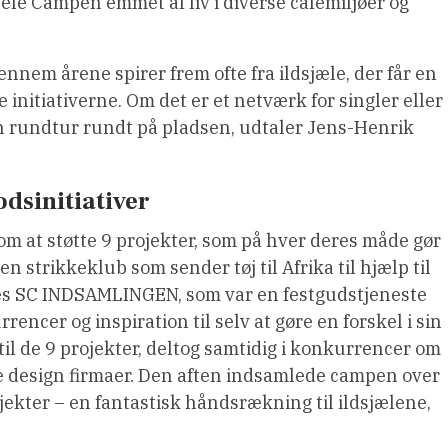
hele Campen emmet af liv i diverse cafémiljøer og
gennem årene spirer frem ofte fra ildsjæle, der får en
le initiativerne. Om det er et netværk for singler eller
en rundtur rundt på pladsen, udtaler Jens-Henrik
.
dsinitiativer
m at støtte 9 projekter, som på hver deres måde gør
n strikkeklub som sender tøj til Afrika til hjælp til
tes SC INDSAMLINGEN, som var en festgudstjeneste
encer og inspiration til selv at gøre en forskel i sin
 til de 9 projekter, deltog samtidig i konkurrencer om
 design firmaer. Den aften indsamlede campen over
rojekter – en fantastisk håndsrækning til ildsjælene,