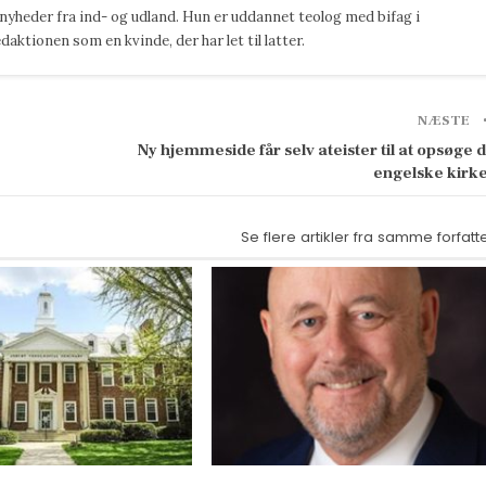
 nyheder fra ind- og udland. Hun er uddannet teolog med bifag i
ktionen som en kvinde, der har let til latter.
NÆSTE
Ny hjemmeside får selv ateister til at opsøge 
engelske kirk
Se flere artikler fra samme forfatt