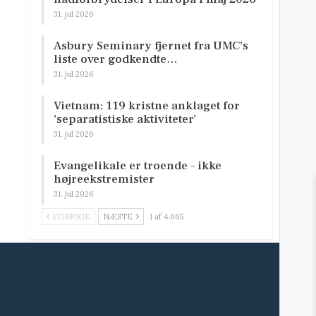
31. jul 2026
Asbury Seminary fjernet fra UMC’s
liste over godkendte…
31. jul 2026
Vietnam: 119 kristne anklaget for
’separatistiske aktiviteter’
31. jul 2026
Evangelikale er troende – ikke
højreekstremister
31. jul 2026
FORRIGE
NÆSTE
1 af 4.665