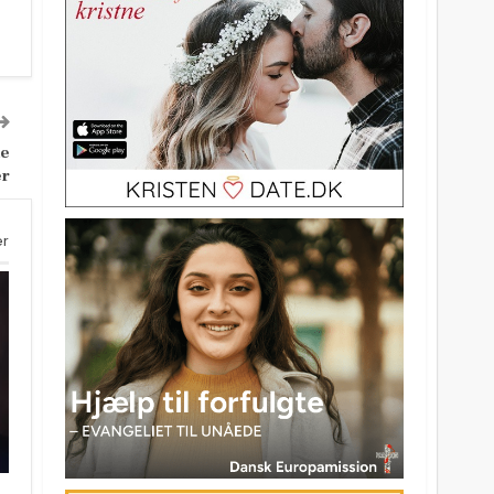
de
er
er