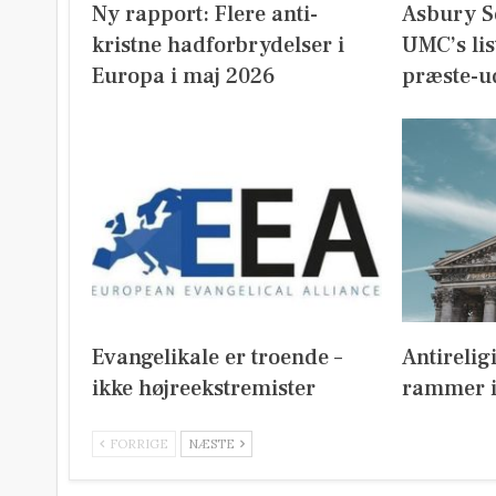
Ny rapport: Flere anti-
Asbury S
kristne hadforbrydelser i
UMC’s lis
Europa i maj 2026
præste-u
Evangelikale er troende –
Antirelig
ikke højreekstremister
rammer i
FORRIGE
NÆSTE