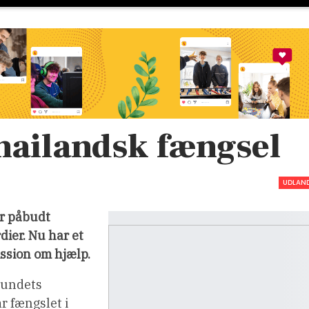
thailandsk fængsel
UDLAN
ar påbudt
dier. Nu har et
ssion om hjælp.
rbundets
r fængslet i