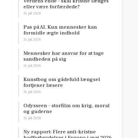
Verdens ende – skal kristne længes
eller være forfærdede?
31. jul 2026
Pas på AI. Kun mennesker kan
formidle ægte indhold
31. jul 2026
Mennesker har ansvar for at tage
sandheden på sig
31. jul 2026
Kunstbog om gådefuld længsel
fortjener læsere
31. jul 2026
Odysseen – storfilm om krig, moral
og guderne
31. jul 2026
Ny rapport: Flere anti-kristne
hadforbrydelser i Europa i maj 2026