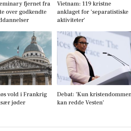
eminary fjernet fra
Vietnam: 119 kristne
te over godkendte
anklaget for ’separatistiske
ddannelser
aktiviteter’
iøs vold i Frankrig
Debat: ’Kun kristendomme
sær jøder
kan redde Vesten’