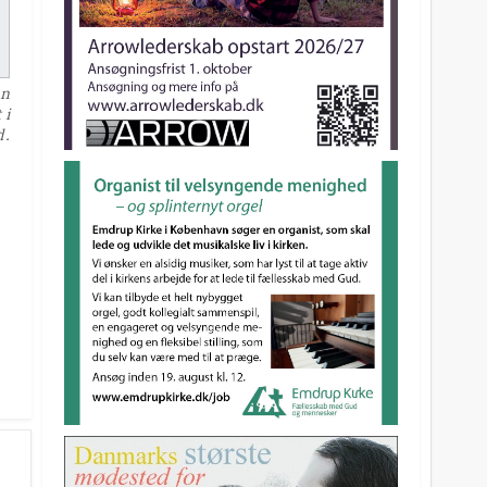
en
 i
d.