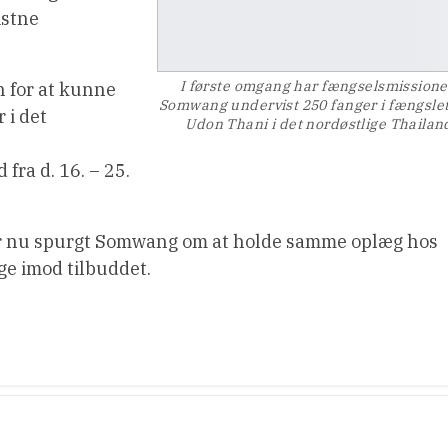
istne
I første omgang har fængselsmission
 for at kunne
Somwang undervist 250 fanger i fængslet
 i det
Udon Thani i det nordøstlige Thailan
fra d. 16. – 25.
ar nu spurgt Somwang om at holde samme oplæg hos
e imod tilbuddet.