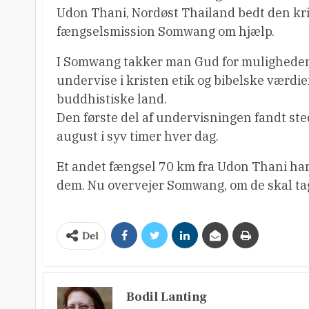
Udon Thani, Nordøst Thailand bedt den kr
fængselsmission Somwang om hjælp.
I Somwang takker man Gud for muligheden
undervise i kristen etik og bibelske værdier
buddhistiske land.
Den første del af undervisningen fandt sted 
august i syv timer hver dag.
Et andet fængsel 70 km fra Udon Thani h
dem. Nu overvejer Somwang, om de skal tag
Del
Bodil Lanting