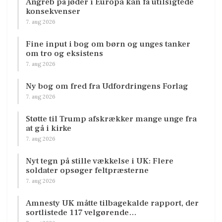
Angreb på jøder i Europa kan få utilsigtede
konsekvenser
7. aug 2026
Fine input i bog om børn og unges tanker
om tro og eksistens
7. aug 2026
Ny bog om fred fra Udfordringens Forlag
7. aug 2026
Støtte til Trump afskrækker mange unge fra
at gå i kirke
7. aug 2026
Nyt tegn på stille vækkelse i UK: Flere
soldater opsøger feltpræsterne
7. aug 2026
Amnesty UK måtte tilbagekalde rapport, der
sortlistede 117 velgørende…