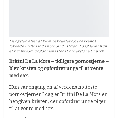
Længslen efter at blive bekræftet og anerkendt
lokkede Brittni ind i pornoindustrien. I dag lever hun
et nyt liv som ungdomspastor i Cornerstone Church.
Brittni De La Mora – tidligere pornostjerne –
blev kristen og opfordrer unge til at vente
med sex.
Hun var engang en af verdens hotteste
pornostjerner. I dag er Brittni De La Mora en
hengiven kristen, der opfordrer unge piger
til at vente med sex.