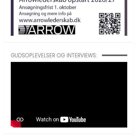
GUDSOPLEVELSER OG INTERVIEWS: