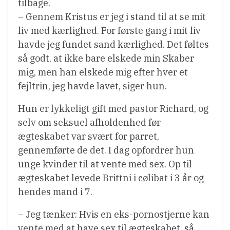
tilbage.
– Gennem Kristus er jeg i stand til at se mit
liv med kærlighed. For første gang i mit liv
havde jeg fundet sand kærlighed. Det føltes
så godt, at ikke bare elskede min Skaber
mig, men han elskede mig efter hver et
fejltrin, jeg havde lavet, siger hun.
Hun er lykkeligt gift med pastor Richard, og
selv om seksuel afholdenhed før
ægteskabet var svært for parret,
gennemførte de det. I dag opfordrer hun
unge kvinder til at vente med sex. Op til
ægteskabet levede Brittni i cølibat i 3 år og
hendes mand i 7.
– Jeg tænker: Hvis en eks-pornostjerne kan
vente med at have sex til ægteskabet, så