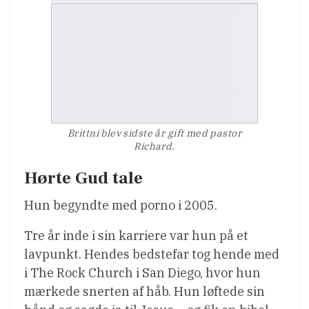
Brittni blev sidste år gift med pastor
Richard.
Hørte Gud tale
Hun begyndte med porno i 2005.
Tre år inde i sin karriere var hun på et
lavpunkt. Hendes bedstefar tog hende med
i The Rock Church i San Diego, hvor hun
mærkede snerten af håb. Hun løftede sin