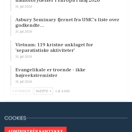
hadforbrydelser i Europa i maj 2026
31. jul 2026
Asbury Seminary fjernet fra UMC’s liste over
godkendte…
31. jul 2026
Vietnam: 119 kristne anklaget for
’separatistiske aktiviteter’
31. jul 2026
Evangelikale er troende – ikke
højreekstremister
31. jul 2026
FORRIGE
NÆSTE
1 af 4.665
COOKIES
ADMINISTRÉR SAMTYKKE