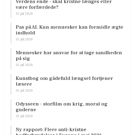
Verdens ende – skal kristne længes eller
være forfærdede?
31. jul 2026
Pas på AI. Kun mennesker kan formidle ægte
indhold
31. jul 2026
Mennesker har ansvar for at tage sandheden
på sig
31. jul 2026
Kunstbog om gådefuld længsel fortjener
læsere
31. jul 2026
Odysseen – storfilm om krig, moral og
guderne
31. jul 2026
Ny rapport: Flere anti-kristne