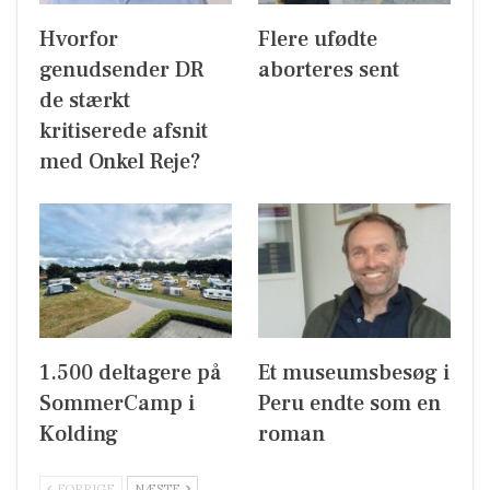
Hvorfor
Flere ufødte
genudsender DR
aborteres sent
de stærkt
kritiserede afsnit
med Onkel Reje?
1.500 deltagere på
Et museumsbesøg i
SommerCamp i
Peru endte som en
Kolding
roman
FORRIGE
NÆSTE