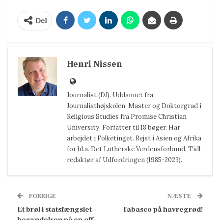
Del
Henri Nissen
Journalist (DJ). Uddannet fra
Journalisthøjskolen. Master og Doktorgrad i
Religious Studies fra Promise Christian
University. Forfatter til 18 bøger. Har
arbejdet i Folketinget. Rejst i Asien og Afrika
for bl.a. Det Lutherske Verdensforbund. Tidl.
redaktør af Udfordringen (1985-2023).
FORRIGE
NÆSTE
Et brøl i statsfængslet –
Tabasco på havregrød!
begyndelsen på en off-