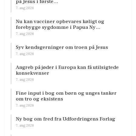
på Jesus i første…
7. aug 2026
Nu kan vacciner opbevares køligt og
forebygge sygdomme i Papua Ny…
7. aug 2026
Syv kendsgerninger om troen på Jesus
7. aug 2026
Angreb på jøder i Europa kan få utilsigtede
konsekvenser
7. aug 2026
Fine input i bog om børn og unges tanker
om tro og eksistens
7. aug 2026
Ny bog om fred fra Udfordringens Forlag
7. aug 2026