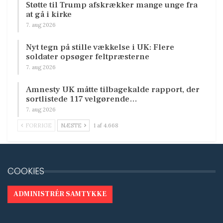
Støtte til Trump afskrækker mange unge fra
at gå i kirke
7. aug 2026
Nyt tegn på stille vækkelse i UK: Flere
soldater opsøger feltpræsterne
7. aug 2026
Amnesty UK måtte tilbagekalde rapport, der
sortlistede 117 velgørende…
7. aug 2026
FORRIGE
NÆSTE
1 af 4.668
COOKIES
ADMINISTRÉR SAMTYKKE