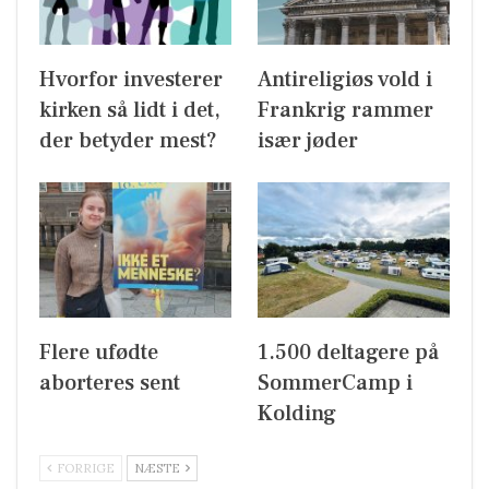
Hvorfor investerer
Antireligiøs vold i
kirken så lidt i det,
Frankrig rammer
der betyder mest?
især jøder
Flere ufødte
1.500 deltagere på
aborteres sent
SommerCamp i
Kolding
FORRIGE
NÆSTE