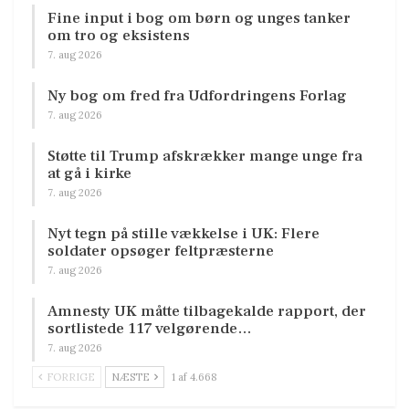
Fine input i bog om børn og unges tanker
om tro og eksistens
7. aug 2026
Ny bog om fred fra Udfordringens Forlag
7. aug 2026
Støtte til Trump afskrækker mange unge fra
at gå i kirke
7. aug 2026
Nyt tegn på stille vækkelse i UK: Flere
soldater opsøger feltpræsterne
7. aug 2026
Amnesty UK måtte tilbagekalde rapport, der
sortlistede 117 velgørende…
7. aug 2026
FORRIGE
NÆSTE
1 af 4.668