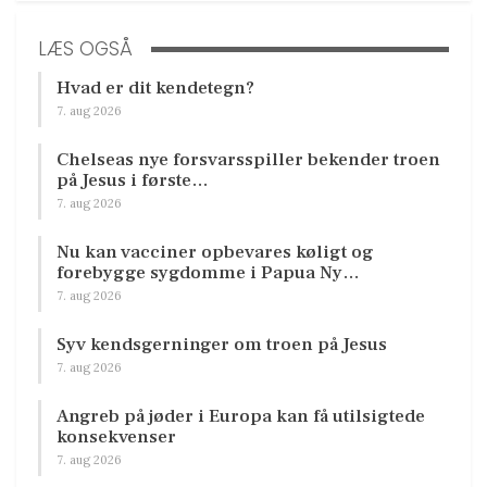
LÆS OGSÅ
Hvad er dit kendetegn?
7. aug 2026
Chelseas nye forsvarsspiller bekender troen
på Jesus i første…
7. aug 2026
Nu kan vacciner opbevares køligt og
forebygge sygdomme i Papua Ny…
7. aug 2026
Syv kendsgerninger om troen på Jesus
7. aug 2026
Angreb på jøder i Europa kan få utilsigtede
konsekvenser
7. aug 2026