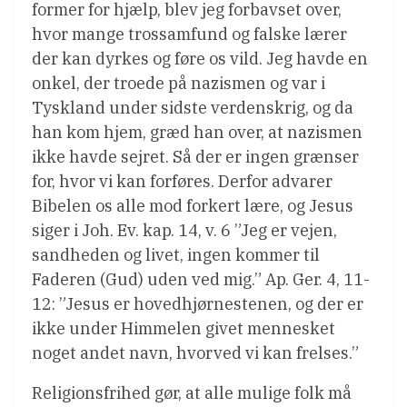
former for hjælp, blev jeg forbavset over,
hvor mange trossamfund og falske lærer
der kan dyrkes og føre os vild. Jeg havde en
onkel, der troede på nazismen og var i
Tyskland under sidste verdenskrig, og da
han kom hjem, græd han over, at nazismen
ikke havde sejret. Så der er ingen grænser
for, hvor vi kan forføres. Derfor advarer
Bibelen os alle mod forkert lære, og Jesus
siger i Joh. Ev. kap. 14, v. 6 ”Jeg er vejen,
sandheden og livet, ingen kommer til
Faderen (Gud) uden ved mig.” Ap. Ger. 4, 11-
12: ”Jesus er hovedhjørnestenen, og der er
ikke under Himmelen givet mennesket
noget andet navn, hvorved vi kan frelses.”
Religionsfrihed gør, at alle mulige folk må