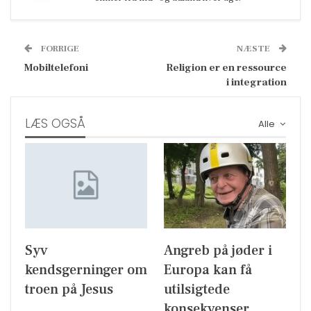
FORRIGE
NÆSTE
Mobiltelefoni
Religion er en ressource
i integration
LÆS OGSÅ
Alle
Syv
Angreb på jøder i
kendsgerninger om
Europa kan få
troen på Jesus
utilsigtede
konsekvenser