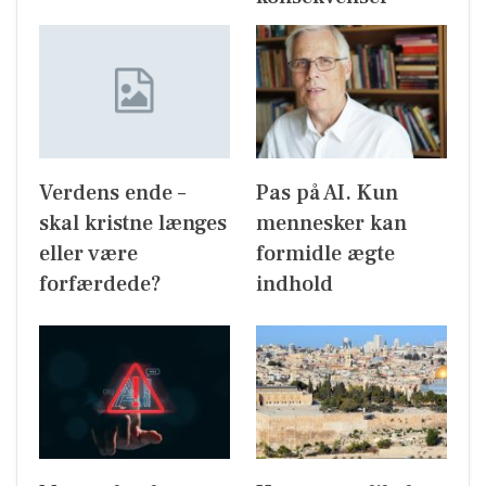
Verdens ende –
Pas på AI. Kun
skal kristne længes
mennesker kan
eller være
formidle ægte
forfærdede?
indhold