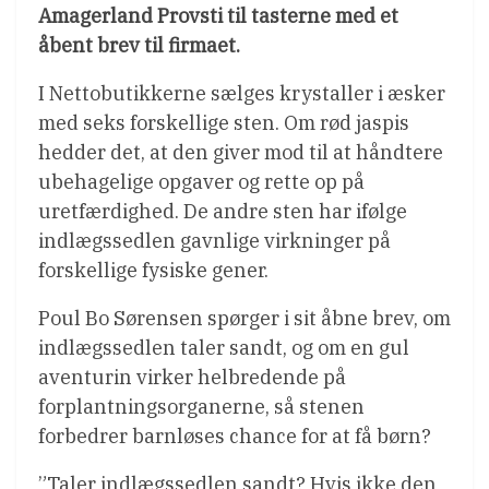
Amagerland Provsti til tasterne med et
åbent brev til firmaet.
I Nettobutikkerne sælges krystaller i æsker
med seks forskellige sten. Om rød jaspis
hedder det, at den giver mod til at håndtere
ubehagelige opgaver og rette op på
uretfærdighed. De andre sten har ifølge
indlægssedlen gavnlige virkninger på
forskellige fysiske gener.
Poul Bo Sørensen spørger i sit åbne brev, om
indlægssedlen taler sandt, og om en gul
aventurin virker helbredende på
forplantningsorganerne, så stenen
forbedrer barnløses chance for at få børn?
”Taler indlægssedlen sandt? Hvis ikke den