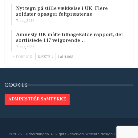
Nyt tegn på stille vækkelse i UK: Flere
soldater opsøger feltpræsterne
7. aug 2026
Amnesty UK måtte tilbagekalde rapport, der
sortlistede 117 velgørende…
7. aug 2026
FORRIGE
NÆSTE
1 af 4.668
COOKIES
ADMINISTRÉR SAMTYKKE
© 2026 - Udfordringen. All Rights Reserved.
Website design:
Engedal