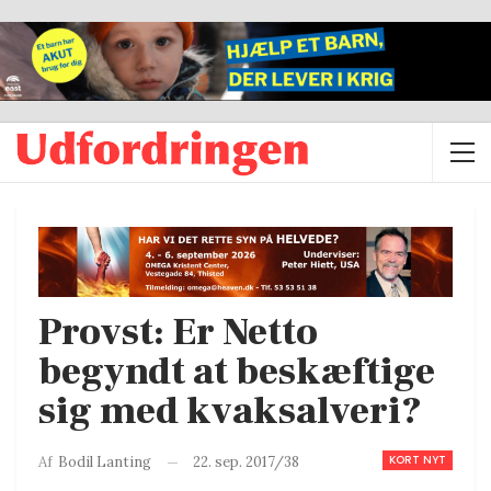
Provst: Er Netto
begyndt at beskæftige
sig med kvaksalveri?
KORT NYT
22. sep. 2017/38
Af
Bodil Lanting