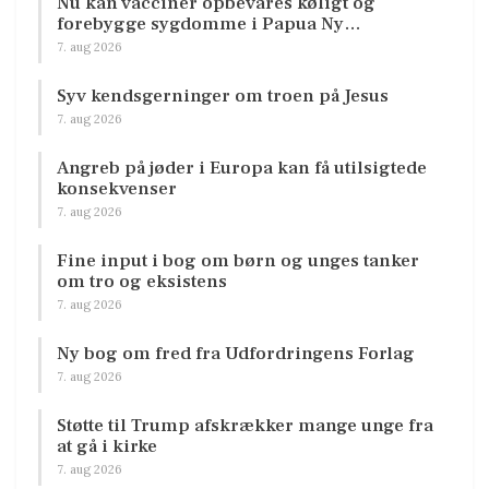
Nu kan vacciner opbevares køligt og
forebygge sygdomme i Papua Ny…
7. aug 2026
Syv kendsgerninger om troen på Jesus
7. aug 2026
Angreb på jøder i Europa kan få utilsigtede
konsekvenser
7. aug 2026
Fine input i bog om børn og unges tanker
om tro og eksistens
7. aug 2026
Ny bog om fred fra Udfordringens Forlag
7. aug 2026
Støtte til Trump afskrækker mange unge fra
at gå i kirke
7. aug 2026