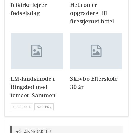
frikirke fejrer
Hebron er
fødselsdag
opgraderet til
firestjernet hotel
LM-landsmøde i
Skovbo Efterskole
Ringsted med
30 år
temaet ’Sammen’
FORRIGE
NÆSTE
ANNONCER