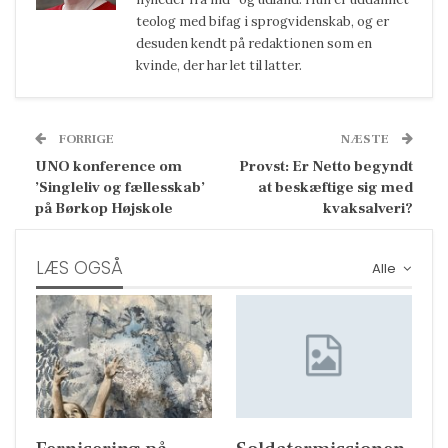
teolog med bifag i sprogvidenskab, og er
desuden kendt på redaktionen som en
kvinde, der har let til latter.
FORRIGE
NÆSTE
UNO konference om
Provst: Er Netto begyndt
’Singleliv og fællesskab’
at beskæftige sig med
på Børkop Højskole
kvaksalveri?
LÆS OGSÅ
Alle