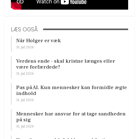
LÆS OGSÅ
Når Holger er væk
31. jul 2026
Verdens ende – skal kristne længes eller
være forfærdede?
31. jul 2026
Pas på AI. Kun mennesker kan formidle ægte
indhold
31. jul 2026
Mennesker har ansvar for at tage sandheden
på sig
31. jul 2026