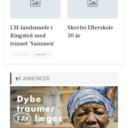
LM-landsmøde i
Skovbo Efterskole
Ringsted med
30 år
temaet ’Sammen’
FORRIGE
NÆSTE
ANNONCER