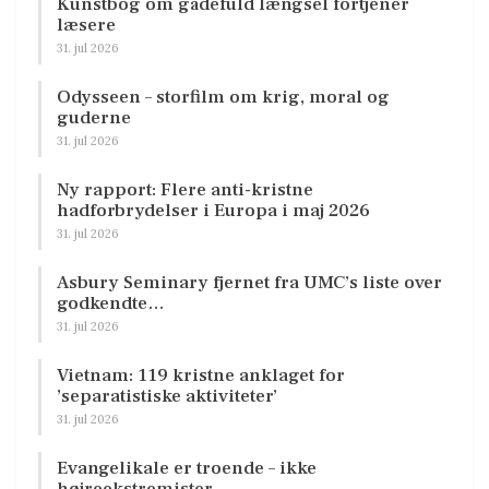
Kunstbog om gådefuld længsel fortjener
læsere
31. jul 2026
Odysseen – storfilm om krig, moral og
guderne
31. jul 2026
Ny rapport: Flere anti-kristne
hadforbrydelser i Europa i maj 2026
31. jul 2026
Asbury Seminary fjernet fra UMC’s liste over
godkendte…
31. jul 2026
Vietnam: 119 kristne anklaget for
’separatistiske aktiviteter’
31. jul 2026
Evangelikale er troende – ikke
højreekstremister