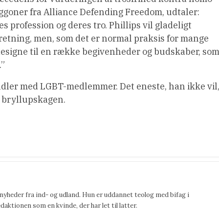
goner fra Alliance Defending Freedom, udtaler:
s profession og deres tro. Phillips vil gladeligt
retning, men, som det er normal praksis for mange
designe til en række begivenheder og budskaber, so
.”
andler med LGBT-medlemmer. Det eneste, han ikke vil
e bryllupskagen.
 nyheder fra ind- og udland. Hun er uddannet teolog med bifag i
ktionen som en kvinde, der har let til latter.