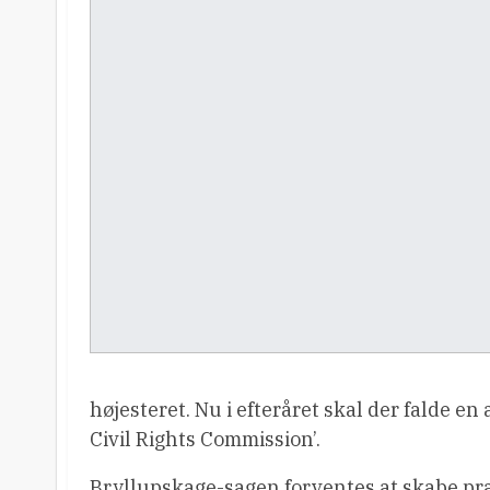
højesteret. Nu i efteråret skal der falde e
Civil Rights Commission’.
Bryllupskage-sagen forventes at skabe pr