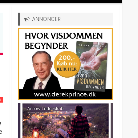
ANNONCER
D
e
e