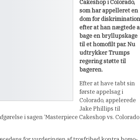
Cakeshop i Colorado,
som har appelleret en
dom for diskrimination
efter at han nægtede a
bage en bryllupskage
til et homofilt par. Nu
udtrykker Trumps
regering støtte til
bageren.
Efter at have tabt sin
første appelsag i
Colorado, appelerede
Jake Phillips til
n afgørelse i sagen ’Masterpiece Cakeshop vs. Colorado
æcedens for vurderingen af trosfrihed kontra homo-