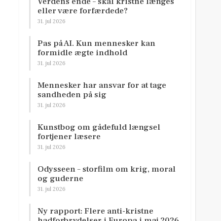
Verdens ende – skal kristne længes
eller være forfærdede?
31. jul 2026
Pas på AI. Kun mennesker kan
formidle ægte indhold
31. jul 2026
Mennesker har ansvar for at tage
sandheden på sig
31. jul 2026
Kunstbog om gådefuld længsel
fortjener læsere
31. jul 2026
Odysseen – storfilm om krig, moral
og guderne
31. jul 2026
Ny rapport: Flere anti-kristne
hadforbrydelser i Europa i maj 2026