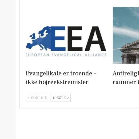
Evangelikale er troende –
Antirelig
ikke højreekstremister
rammer i
FORRIGE
NÆSTE