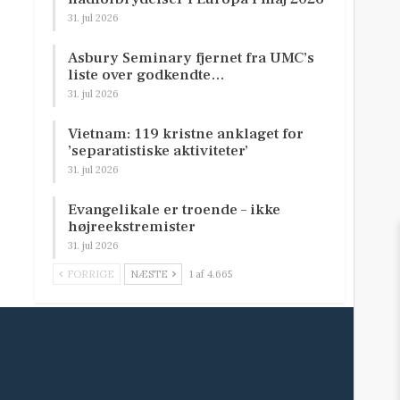
31. jul 2026
Asbury Seminary fjernet fra UMC’s
liste over godkendte…
31. jul 2026
Vietnam: 119 kristne anklaget for
’separatistiske aktiviteter’
31. jul 2026
Evangelikale er troende – ikke
højreekstremister
31. jul 2026
FORRIGE
NÆSTE
1 af 4.665