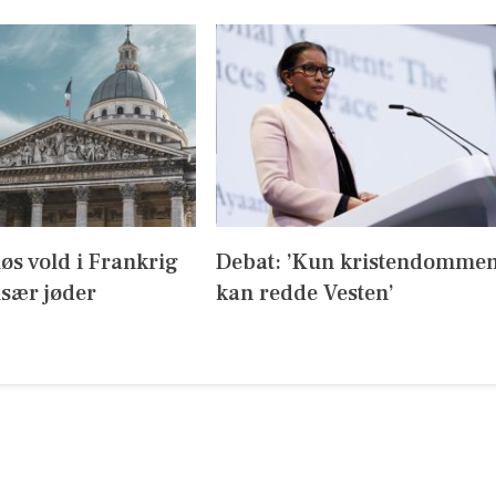
iøs vold i Frankrig
Debat: ’Kun kristendomme
sær jøder
kan redde Vesten’