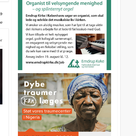
re
er