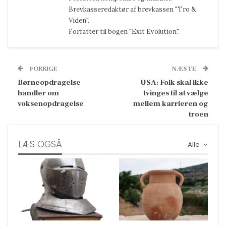
Brevkasseredaktør af brevkassen "Tro &
Viden".
Forfatter til bogen "Exit Evolution".
FORRIGE
NÆSTE
Børneopdragelse
USA: Folk skal ikke
handler om
tvinges til at vælge
voksenopdragelse
mellem karrieren og
troen
LÆS OGSÅ
Alle