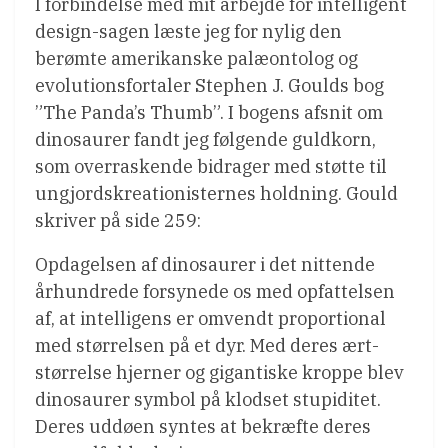
I forbindelse med mit arbejde for intelligent
design-sagen læste jeg for nylig den
berømte amerikanske palæontolog og
evolutionsfortaler Stephen J. Goulds bog
”The Panda’s Thumb”. I bogens afsnit om
dinosaurer fandt jeg følgende guldkorn,
som overraskende bidrager med støtte til
ungjordskreationisternes holdning. Gould
skriver på side 259:
Opdagelsen af dinosaurer i det nittende
århundrede forsynede os med opfattelsen
af, at intelligens er omvendt proportional
med størrelsen på et dyr. Med deres ært-
størrelse hjerner og gigantiske kroppe blev
dinosaurer symbol på klodset stupiditet.
Deres uddøen syntes at bekræfte deres