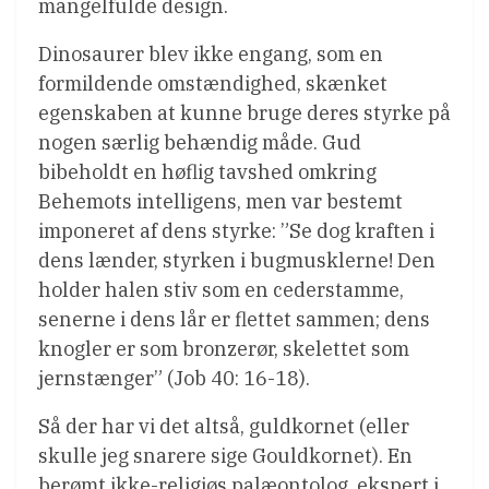
mangelfulde design.
Dinosaurer blev ikke engang, som en
formildende omstændighed, skænket
egenskaben at kunne bruge deres styrke på
nogen særlig behændig måde. Gud
bibeholdt en høflig tavshed omkring
Behemots intelligens, men var bestemt
imponeret af dens styrke: ”Se dog kraften i
dens lænder, styrken i bugmusklerne! Den
holder halen stiv som en cederstamme,
senerne i dens lår er flettet sammen; dens
knogler er som bronzerør, skelettet som
jernstænger” (Job 40: 16-18).
Så der har vi det altså, guldkornet (eller
skulle jeg snarere sige Gouldkornet). En
berømt ikke-religiøs palæontolog, ekspert i