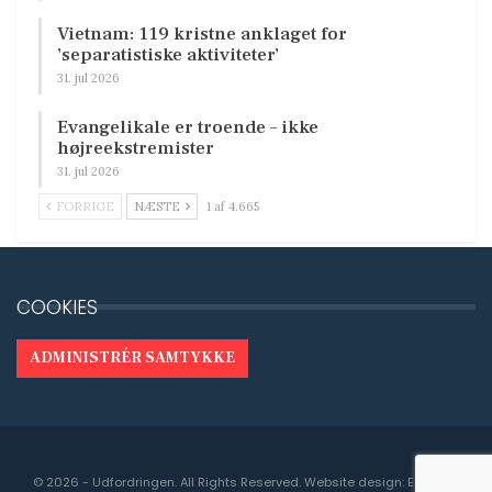
Vietnam: 119 kristne anklaget for
’separatistiske aktiviteter’
31. jul 2026
Evangelikale er troende – ikke
højreekstremister
31. jul 2026
FORRIGE
NÆSTE
1 af 4.665
COOKIES
ADMINISTRÉR SAMTYKKE
© 2026 - Udfordringen. All Rights Reserved.
Website design:
Engedal