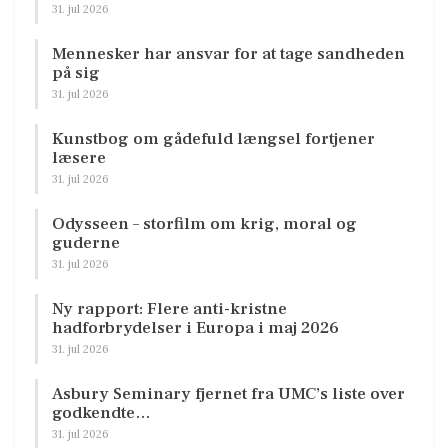
31. jul 2026
Mennesker har ansvar for at tage sandheden
på sig
31. jul 2026
Kunstbog om gådefuld længsel fortjener
læsere
31. jul 2026
Odysseen – storfilm om krig, moral og
guderne
31. jul 2026
Ny rapport: Flere anti-kristne
hadforbrydelser i Europa i maj 2026
31. jul 2026
Asbury Seminary fjernet fra UMC’s liste over
godkendte…
31. jul 2026