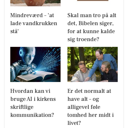
Mindreværd – ’at
Skal man tro på alt
lade vandkrukken
det, Bibelen siger,
stå’
for at kunne kalde
sig troende?
Hvordan kan vi
Er det normalt at
bruge AI i kirkens
have alt – og
skriftlige
alligevel føle
kommunikation?
tomhed her midt i
livet?