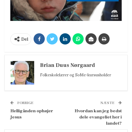
Del
Brian Duus Nørgaard
Folkeskolelærer og SoMe-kursusholder
FORRIGE
NÆSTE
Helligånden ophøjer
Hvordan kan jeg bedst
Jesus
dele evangeliet her i
landet?