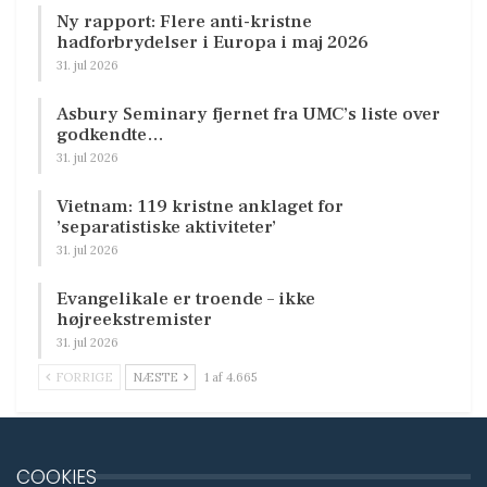
Ny rapport: Flere anti-kristne
hadforbrydelser i Europa i maj 2026
31. jul 2026
Asbury Seminary fjernet fra UMC’s liste over
godkendte…
31. jul 2026
Vietnam: 119 kristne anklaget for
’separatistiske aktiviteter’
31. jul 2026
Evangelikale er troende – ikke
højreekstremister
31. jul 2026
FORRIGE
NÆSTE
1 af 4.665
COOKIES