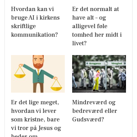
Hvordan kan vi
Er det normalt at
bruge AI i kirkens
have alt – og
skriftlige
alligevel føle
kommunikation?
tomhed her midt i
livet?
Er det lige meget,
Mindreværd og
hvordan vi lever
bedreværd eller
som kristne, bare
Gudsværd?
vi tror på Jesus og
beder om…