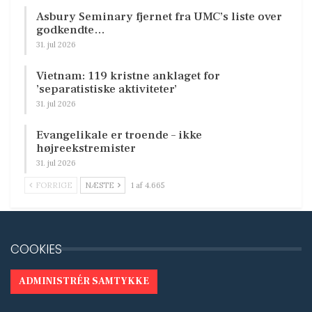
Asbury Seminary fjernet fra UMC’s liste over
godkendte…
31. jul 2026
Vietnam: 119 kristne anklaget for
’separatistiske aktiviteter’
31. jul 2026
Evangelikale er troende – ikke
højreekstremister
31. jul 2026
FORRIGE
NÆSTE
1 af 4.665
COOKIES
ADMINISTRÉR SAMTYKKE