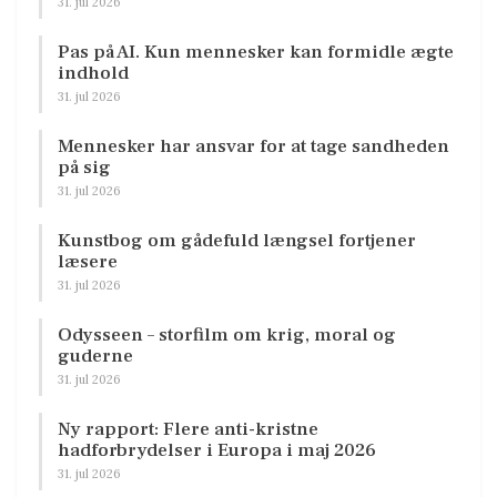
31. jul 2026
Pas på AI. Kun mennesker kan formidle ægte
indhold
31. jul 2026
Mennesker har ansvar for at tage sandheden
på sig
31. jul 2026
Kunstbog om gådefuld længsel fortjener
læsere
31. jul 2026
Odysseen – storfilm om krig, moral og
guderne
31. jul 2026
Ny rapport: Flere anti-kristne
hadforbrydelser i Europa i maj 2026
31. jul 2026