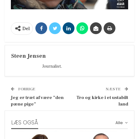
Del
Steen Jensen
Journalist.
FORRIGE
NÆSTE
Jeg er træt af være ”den
Tro og kirke i et ustabilt
pæne pige”
land
LÆS OGSÅ
Alle