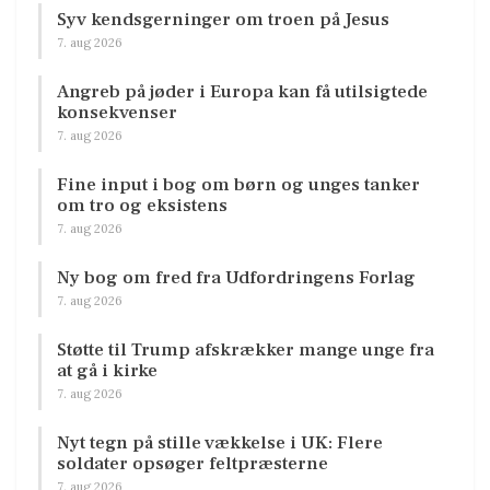
Syv kendsgerninger om troen på Jesus
7. aug 2026
Angreb på jøder i Europa kan få utilsigtede
konsekvenser
7. aug 2026
Fine input i bog om børn og unges tanker
om tro og eksistens
7. aug 2026
Ny bog om fred fra Udfordringens Forlag
7. aug 2026
Støtte til Trump afskrækker mange unge fra
at gå i kirke
7. aug 2026
Nyt tegn på stille vækkelse i UK: Flere
soldater opsøger feltpræsterne
7. aug 2026