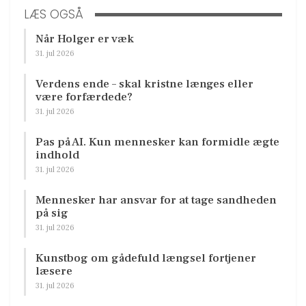
LÆS OGSÅ
Når Holger er væk
31. jul 2026
Verdens ende – skal kristne længes eller
være forfærdede?
31. jul 2026
Pas på AI. Kun mennesker kan formidle ægte
indhold
31. jul 2026
Mennesker har ansvar for at tage sandheden
på sig
31. jul 2026
Kunstbog om gådefuld længsel fortjener
læsere
31. jul 2026