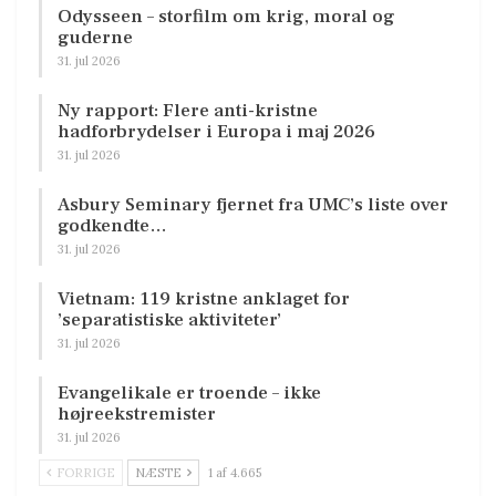
Odysseen – storfilm om krig, moral og
guderne
31. jul 2026
Ny rapport: Flere anti-kristne
hadforbrydelser i Europa i maj 2026
31. jul 2026
Asbury Seminary fjernet fra UMC’s liste over
godkendte…
31. jul 2026
Vietnam: 119 kristne anklaget for
’separatistiske aktiviteter’
31. jul 2026
Evangelikale er troende – ikke
højreekstremister
31. jul 2026
FORRIGE
NÆSTE
1 af 4.665