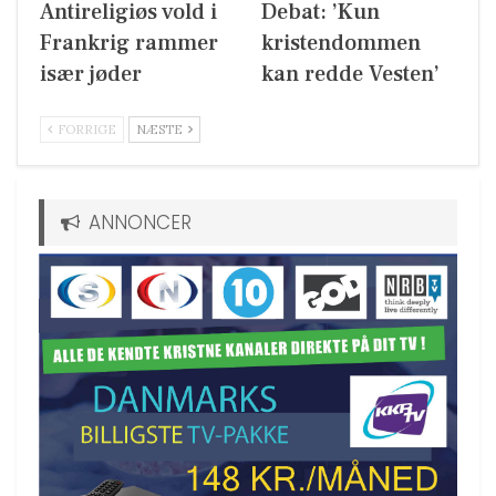
Antireligiøs vold i
Debat: ’Kun
Frankrig rammer
kristendommen
især jøder
kan redde Vesten’
FORRIGE
NÆSTE
ANNONCER