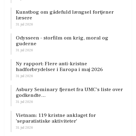
Kunstbog om gådefuld længsel fortjener
læsere
31. jul 2026
Odysseen – storfilm om krig, moral og
guderne
31. jul 2026
Ny rapport: Flere anti-kristne
hadforbrydelser i Europa i maj 2026
31. jul 2026
Asbury Seminary fjernet fra UMC’s liste over
godkendte…
31. jul 2026
Vietnam: 119 kristne anklaget for
’separatistiske aktiviteter’
31. jul 2026