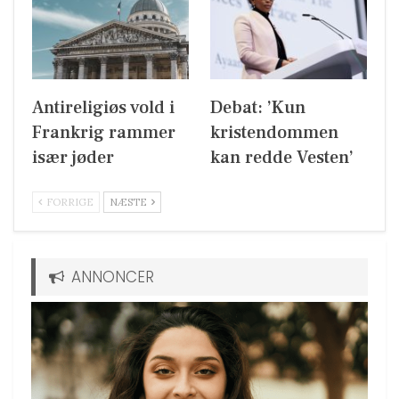
Antireligiøs vold i
Debat: ’Kun
Frankrig rammer
kristendommen
især jøder
kan redde Vesten’
FORRIGE
NÆSTE
ANNONCER