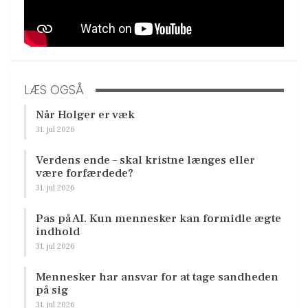
LÆS OGSÅ
Når Holger er væk
31. jul 2026
Verdens ende – skal kristne længes eller
være forfærdede?
31. jul 2026
Pas på AI. Kun mennesker kan formidle ægte
indhold
31. jul 2026
Mennesker har ansvar for at tage sandheden
på sig
31. jul 2026