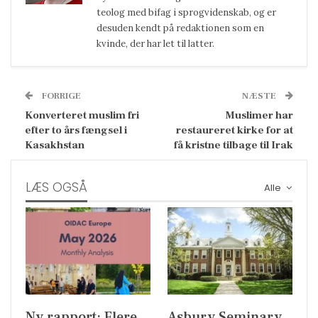
teolog med bifag i sprogvidenskab, og er
desuden kendt på redaktionen som en
kvinde, der har let til latter.
FORRIGE
NÆSTE
Konverteret muslim fri
Muslimer har
efter to års fængsel i
restaureret kirke for at
Kasakhstan
få kristne tilbage til Irak
LÆS OGSÅ
Alle
Ny rapport: Flere
Asbury Seminary