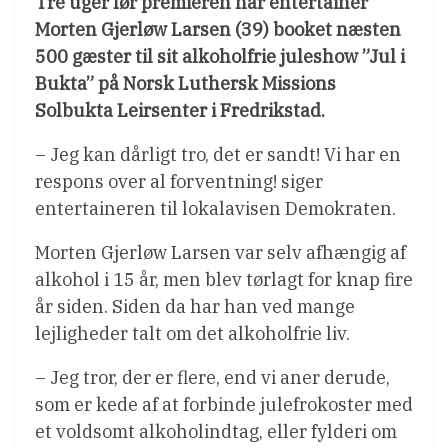
Tre uger før premieren har entertainer
Morten Gjerløw Larsen (39) booket næsten
500 gæster til sit alkoholfrie juleshow ”Jul i
Bukta” på Norsk Luthersk Missions
Solbukta Leirsenter i Fredrikstad.
– Jeg kan dårligt tro, det er sandt! Vi har en
respons over al forventning! siger
entertaineren til lokalavisen Demokraten.
Morten Gjerløw Larsen var selv afhængig af
alkohol i 15 år, men blev tørlagt for knap fire
år siden. Siden da har han ved mange
lejligheder talt om det alkoholfrie liv.
– Jeg tror, der er flere, end vi aner derude,
som er kede af at forbinde julefrokoster med
et voldsomt alkoholindtag, eller fylderi om