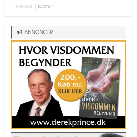
FORRIGE
NÆSTE
ANNONCER