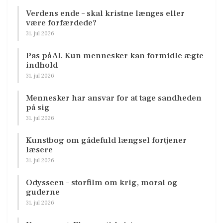
Verdens ende – skal kristne længes eller
være forfærdede?
31. jul 2026
Pas på AI. Kun mennesker kan formidle ægte
indhold
31. jul 2026
Mennesker har ansvar for at tage sandheden
på sig
31. jul 2026
Kunstbog om gådefuld længsel fortjener
læsere
31. jul 2026
Odysseen – storfilm om krig, moral og
guderne
31. jul 2026