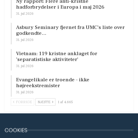
Ny rapport: Flere anti-kristne
hadforbrydelser i Europa i maj 2026
31. jul 2026
Asbury Seminary fjernet fra UMC’s liste over
godkendte…
31. jul 2026
Vietnam: 119 kristne anklaget for
’separatistiske aktiviteter’
31. jul 2026
Evangelikale er troende – ikke
højreekstremister
31. jul 2026
FORRIGE
NÆSTE
1 af 4.665
COOKIES