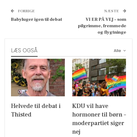
FORRIGE
NÆSTE
Babyluger igen til debat
VI ER PÅ VEJ – som
pilgrimme, fremmede
og flygtninge
LÆS OGSÅ
Alle
Helvede til debat i
KDU vil have
Thisted
hormoner til børn –
moderpartiet siger
nej