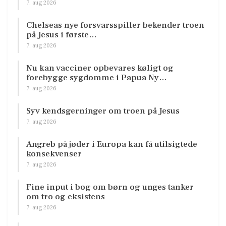
7. aug 2026
Chelseas nye forsvarsspiller bekender troen
på Jesus i første…
7. aug 2026
Nu kan vacciner opbevares køligt og
forebygge sygdomme i Papua Ny…
7. aug 2026
Syv kendsgerninger om troen på Jesus
7. aug 2026
Angreb på jøder i Europa kan få utilsigtede
konsekvenser
7. aug 2026
Fine input i bog om børn og unges tanker
om tro og eksistens
7. aug 2026