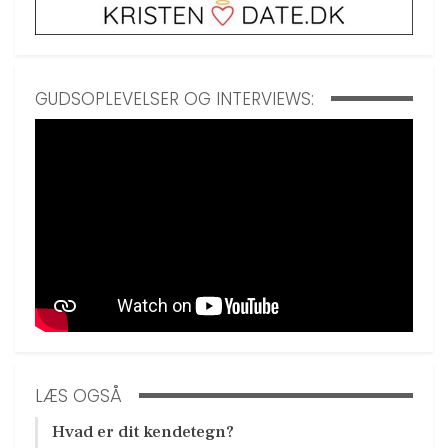
GUDSOPLEVELSER OG INTERVIEWS:
LÆS OGSÅ
Hvad er dit kendetegn?