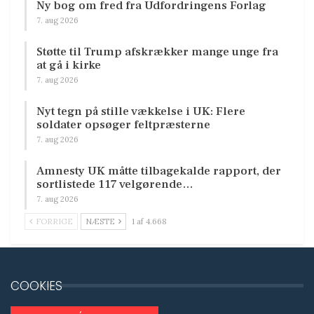
Ny bog om fred fra Udfordringens Forlag
7. aug 2026
Støtte til Trump afskrækker mange unge fra
at gå i kirke
7. aug 2026
Nyt tegn på stille vækkelse i UK: Flere
soldater opsøger feltpræsterne
7. aug 2026
Amnesty UK måtte tilbagekalde rapport, der
sortlistede 117 velgørende…
7. aug 2026
FORRIGE
NÆSTE
1 af 4.668
COOKIES