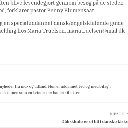
riften blive levendegjort gennem besøg på de steder,
tod, forklarer pastor Benny Blumensaat.
 og en specialuddannet dansk/engelsktalende guide
lmelding hos Maria Truelsen, mariatruelsen@mail.dk
 nyheder fra ind- og udland. Hun er uddannet teolog med bifag i
ktionen som en kvinde, der har let til latter.
NÆSTE
Dåbsklude er et hit i danske kirk