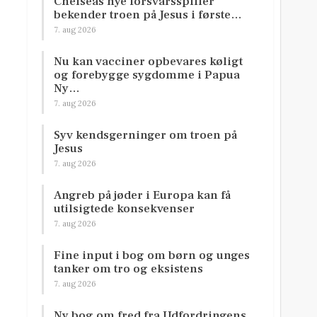
Chelseas nye forsvarsspiller
bekender troen på Jesus i første…
7. aug 2026
Nu kan vacciner opbevares køligt
og forebygge sygdomme i Papua
Ny…
7. aug 2026
Syv kendsgerninger om troen på
Jesus
7. aug 2026
Angreb på jøder i Europa kan få
utilsigtede konsekvenser
7. aug 2026
Fine input i bog om børn og unges
tanker om tro og eksistens
7. aug 2026
Ny bog om fred fra Udfordringens