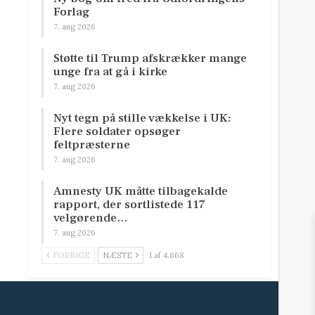
Forlag
7. aug 2026
Støtte til Trump afskrækker mange
unge fra at gå i kirke
7. aug 2026
Nyt tegn på stille vækkelse i UK:
Flere soldater opsøger
feltpræsterne
7. aug 2026
Amnesty UK måtte tilbagekalde
rapport, der sortlistede 117
velgørende…
7. aug 2026
FORRIGE
NÆSTE
1 af 4.668