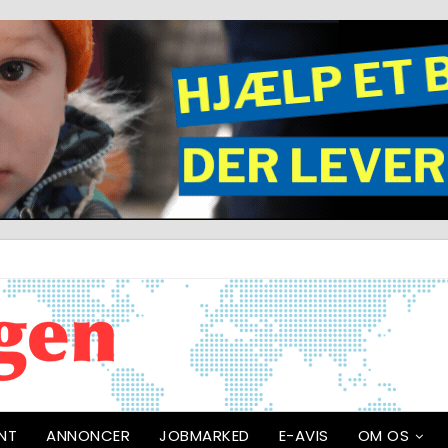
NT
ANNONCER
JOBMARKED
E-AVIS
OM OS