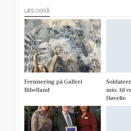
LÆS OGSÅ
Fernisering på Galleri
Soldater
Bibelland
mio. til v
Høvelte