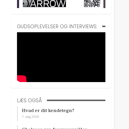
GUDSOPLEVELSER OG INTERVIEWS:
LÆS OGSÅ
Hvad er dit kendetegn?
7. aug 2026