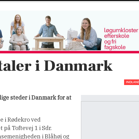
taler i Danmark
INDLAN
lige steder i Danmark for at
se i Rødekro ved
 på Toftevej 1 i Sdr.
nsemenigheden i Blåhøj og