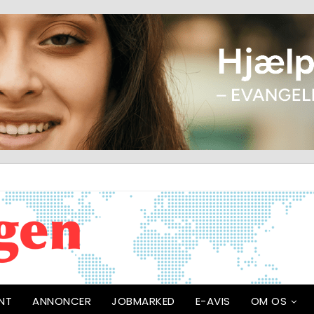
NT
ANNONCER
JOBMARKED
E-AVIS
OM OS