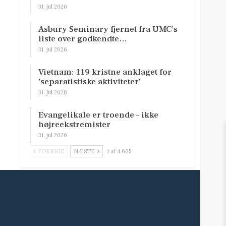
31. jul 2026
Asbury Seminary fjernet fra UMC’s
liste over godkendte…
31. jul 2026
Vietnam: 119 kristne anklaget for
’separatistiske aktiviteter’
31. jul 2026
Evangelikale er troende – ikke
højreekstremister
31. jul 2026
FORRIGE
NÆSTE
1 af 4.665