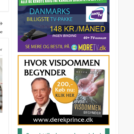
le
er