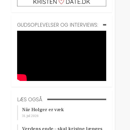
GUDSOPLEVELSER OG INTERVIEWS:
LÆS OGSÅ
Når Holger er væk
31. jul 2026
Verdens ende – skal kristne længes