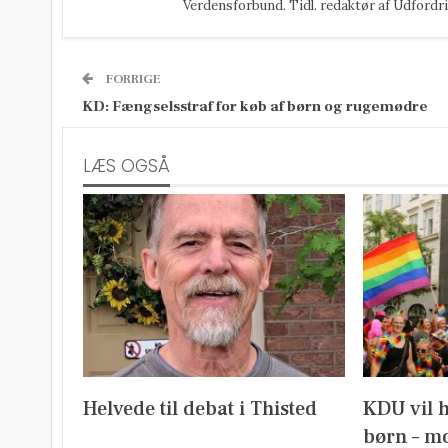
Verdensforbund. Tidl. redaktør af Udfordri
FORRIGE
KD: Fængselsstraf for køb af børn og rugemødre
LÆS OGSÅ
Helvede til debat i Thisted
KDU vil 
børn – mo