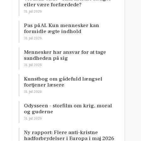
eller være forfærdede?
31. jul 2026
Pas på AI. Kun mennesker kan
formidle ægte indhold
31. jul 2026
Mennesker har ansvar for at tage
sandheden på sig
31. jul 2026
Kunstbog om gådefuld længsel
fortjener læsere
31. jul 2026
Odysseen – storfilm om krig, moral
og guderne
31. jul 2026
Ny rapport: Flere anti-kristne
hadforbrydelser i Europa i maj 2026