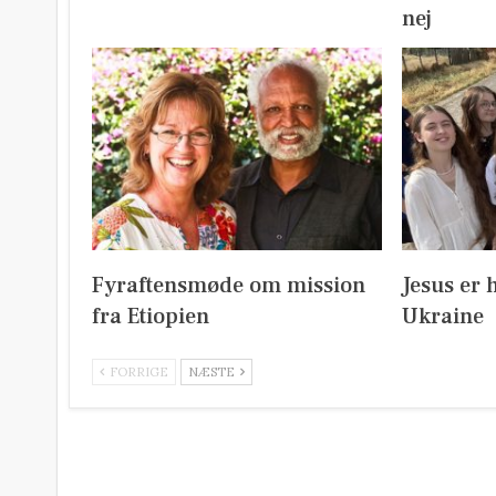
nej
Fyraftensmøde om mission
Jesus er 
fra Etiopien
Ukraine
FORRIGE
NÆSTE