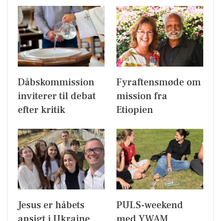
Dåbskommission
Fyraftensmøde om
inviterer til debat
mission fra
efter kritik
Etiopien
Jesus er håbets
PULS-weekend
ansigt i Ukraine
med YWAM