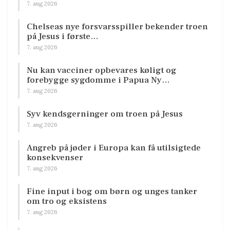
7. aug 2026
Chelseas nye forsvarsspiller bekender troen
på Jesus i første…
7. aug 2026
Nu kan vacciner opbevares køligt og
forebygge sygdomme i Papua Ny…
7. aug 2026
Syv kendsgerninger om troen på Jesus
7. aug 2026
Angreb på jøder i Europa kan få utilsigtede
konsekvenser
7. aug 2026
Fine input i bog om børn og unges tanker
om tro og eksistens
7. aug 2026