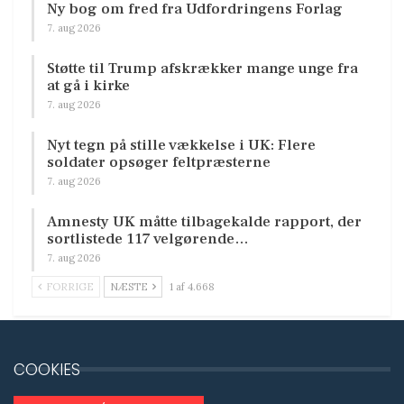
Ny bog om fred fra Udfordringens Forlag
7. aug 2026
Støtte til Trump afskrækker mange unge fra
at gå i kirke
7. aug 2026
Nyt tegn på stille vækkelse i UK: Flere
soldater opsøger feltpræsterne
7. aug 2026
Amnesty UK måtte tilbagekalde rapport, der
sortlistede 117 velgørende…
7. aug 2026
FORRIGE
NÆSTE
1 af 4.668
COOKIES