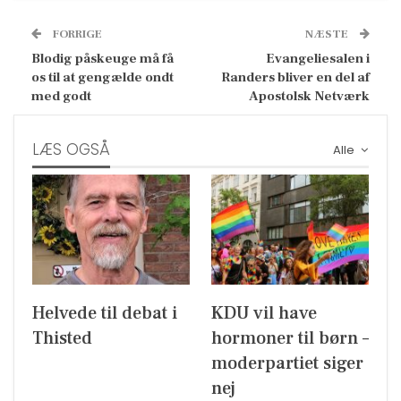
FORRIGE
NÆSTE
Blodig påskeuge må få
Evangeliesalen i
os til at gengælde ondt
Randers bliver en del af
med godt
Apostolsk Netværk
LÆS OGSÅ
Alle
Helvede til debat i
KDU vil have
Thisted
hormoner til børn –
moderpartiet siger
nej