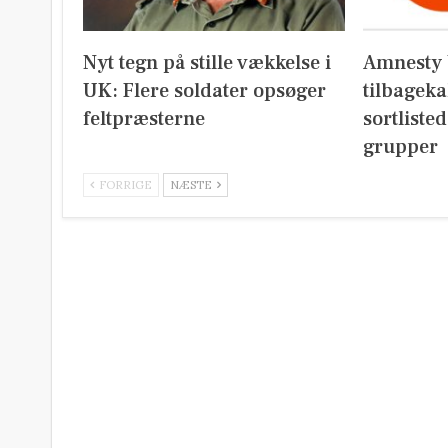
Nyt tegn på stille vækkelse i
Amnesty 
UK: Flere soldater opsøger
tilbageka
feltpræsterne
sortliste
grupper
FORRIGE
NÆSTE