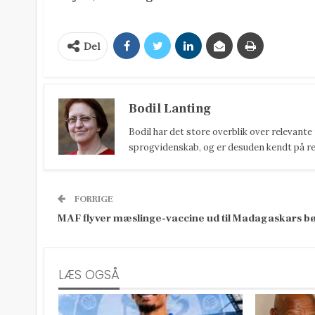
Del
Bodil Lanting
Bodil har det store overblik over relevante
sprogvidenskab, og er desuden kendt på reda
FORRIGE
MAF flyver mæslinge-vaccine ud til Madagaskars b
LÆS OGSÅ