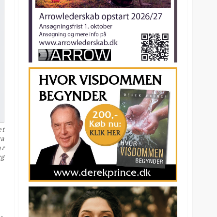
et
ra
ar
rg