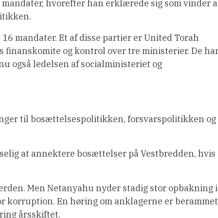
 mandater, hvorefter han erklærede sig som vinder a
itikken.
l 16 mandater. Et af disse partier er United Torah
finanskomite og kontrol over tre ministerier. De ha
u også ledelsen af socialministeriet og
ger til bosættelsespolitikken, forsvarspolitikken og
selig at annektere bosættelser på Vestbredden, hvis
 verden. Men Netanyahu nyder stadig stor opbakning i
 for korruption. En høring om anklagerne er berammet
ing årsskiftet.