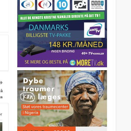
på
ka
er