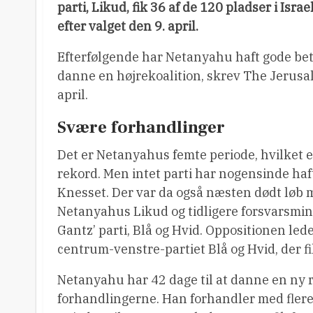
parti, Likud, fik 36 af de 120 pladser i Isra
efter valget den 9. april.
Efterfølgende har Netanyahu haft gode beti
danne en højrekoalition, skrev The Jerusa
april.
Svære forhandlinger
Det er Netanyahus femte periode, hvilket e
rekord. Men intet parti har nogensinde haft 
Knesset. Der var da også næsten dødt løb
Netanyahus Likud og tidligere forsvarsmi
Gantz’ parti, Blå og Hvid. Oppositionen led
centrum-venstre-partiet Blå og Hvid, der f
Netanyahu har 42 dage til at danne en ny reg
forhandlingerne. Han forhandler med flere 