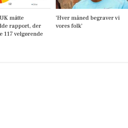
UK måtte
’Hver måned begraver vi
lde rapport, der
vores folk’
de 117 velgørende