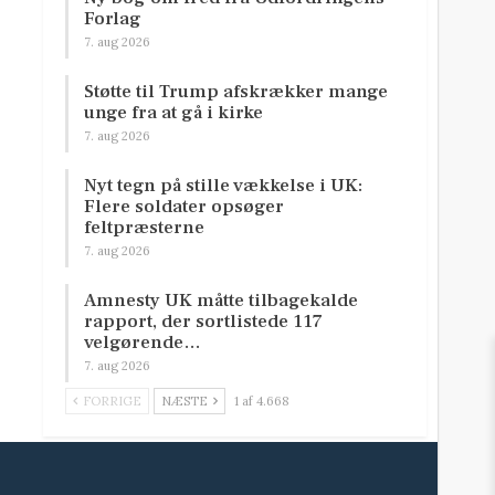
Forlag
7. aug 2026
Støtte til Trump afskrækker mange
unge fra at gå i kirke
7. aug 2026
Nyt tegn på stille vækkelse i UK:
Flere soldater opsøger
feltpræsterne
7. aug 2026
Amnesty UK måtte tilbagekalde
rapport, der sortlistede 117
velgørende…
7. aug 2026
FORRIGE
NÆSTE
1 af 4.668