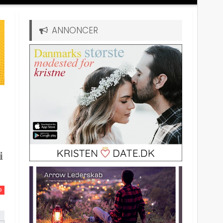
ANNONCER
i
D