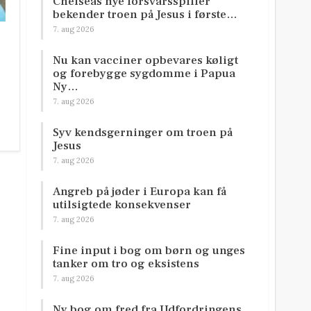
Chelseas nye forsvarsspiller
bekender troen på Jesus i første…
7. aug 2026
Nu kan vacciner opbevares køligt
og forebygge sygdomme i Papua
Ny…
7. aug 2026
Syv kendsgerninger om troen på
Jesus
7. aug 2026
Angreb på jøder i Europa kan få
utilsigtede konsekvenser
7. aug 2026
Fine input i bog om børn og unges
tanker om tro og eksistens
7. aug 2026
Ny bog om fred fra Udfordringens