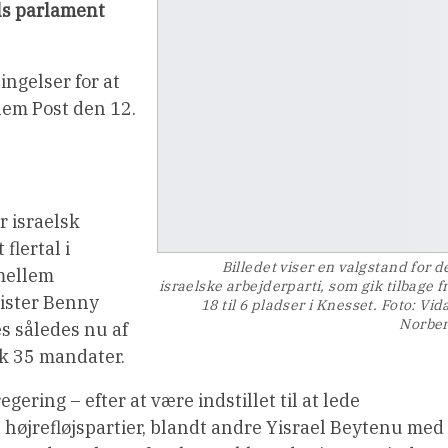
els parlament
ngelser for at
lem Post den 12.
r israelsk
flertal i
Billedet viser en valgstand for d
 mellem
israelske arbejderparti, som gik tilbage f
nister Benny
18 til 6 pladser i Knesset. Foto: Vid
Norbe
es således nu af
ik 35 mandater.
ering – efter at være indstillet til at lede
højrefløjspartier, blandt andre Yisrael Beytenu med