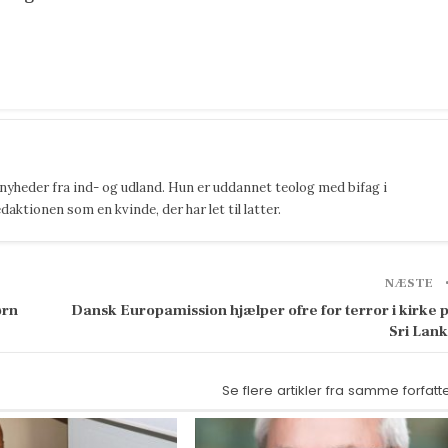
 nyheder fra ind- og udland. Hun er uddannet teolog med bifag i
ktionen som en kvinde, der har let til latter.
NÆSTE
ørn
Dansk Europamission hjælper ofre for terror i kirke 
Sri Lan
Se flere artikler fra samme forfatt