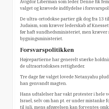
Avigdor Liberman som leder. Denne fik fem
valget og krævede indflydelse i forsvarspol
De ultra-ortodokse partier gik dog fra 13 ti
Judaism, som kræver lederskab af Knessets 
før haft sundhedsministeriet, men kræver n
bygningsministeriet.
Forsvarspolitikken
Højrepartierne har generelt stærke holdnin
de ultraortodokses rettigheder.
Tre dage før valget lovede Netanyahu plud
han genvandt magten.
Hans udtalelser har vakt protester i hele
Israel, selv om han pt. er under mistanke
til juli, mens afgørelsen kan forventes omkr