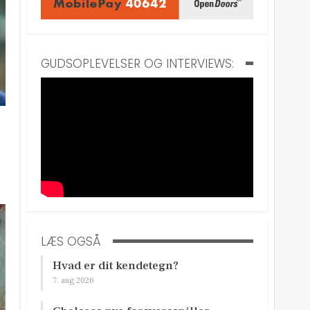
GUDSOPLEVELSER OG INTERVIEWS:
LÆS OGSÅ
Hvad er dit kendetegn?
7. aug 2026