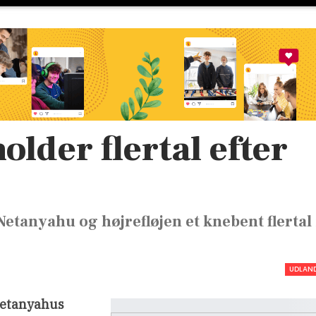
lder flertal efter
Netanyahu og højrefløjen et knebent flertal 
UDLAN
Netanyahus