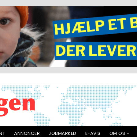
NT
ANNONCER
JOBMARKED
E-AVIS
OM OS