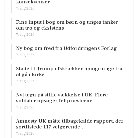
konsekvenser
7. aug 2026
Fine input i bog om børn og unges tanker
om tro og eksistens
7. aug 2026
Ny bog om fred fra Udfordringens Forlag
7. aug 2026
Støtte til Trump afskrækker mange unge fra
at gå i kirke
7. aug 2026
Nyt tegn på stille vækkelse i UK: Flere
soldater opsøger feltpræsterne
7. aug 2026
Amnesty UK måtte tilbagekalde rapport, der
sortlistede 117 velgørende…
7. aug 2026