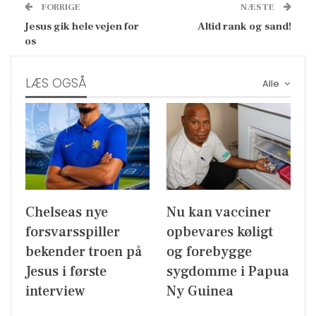
FORRIGE
NÆSTE
Jesus gik hele vejen for
Altid rank og sand!
os
LÆS OGSÅ
Alle
Chelseas nye
Nu kan vacciner
forsvarsspiller
opbevares køligt
bekender troen på
og forebygge
Jesus i første
sygdomme i Papua
interview
Ny Guinea