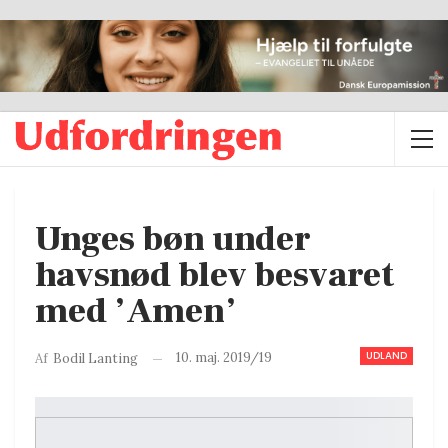
Unges bøn under
havsnød blev besvaret
med ’Amen’
UDLAND
10. maj. 2019/19
Af
Bodil Lanting