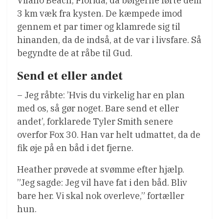
Vilano Beach, Florida, da bølgerne førte dem
3 km væk fra kysten. De kæmpede imod
gennem et par timer og klamrede sig til
hinanden, da de indså, at de var i livsfare. Så
begyndte de at råbe til Gud.
Send et eller andet
– Jeg råbte: ’Hvis du virkelig har en plan
med os, så gør noget. Bare send et eller
andet’, forklarede Tyler Smith senere
overfor Fox 30. Han var helt udmattet, da de
fik øje på en båd i det fjerne.
Heather prøvede at svømme efter hjælp.
”Jeg sagde: Jeg vil have fat i den båd. Bliv
bare her. Vi skal nok overleve,” fortæller
hun.