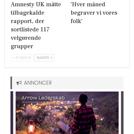
Amnesty UK måtte
’Hver måned
tilbagekalde
begraver vi vores
rapport, der
folk’
sortlistede 117
velgørende
grupper
FORRIGE
NÆSTE
ANNONCER