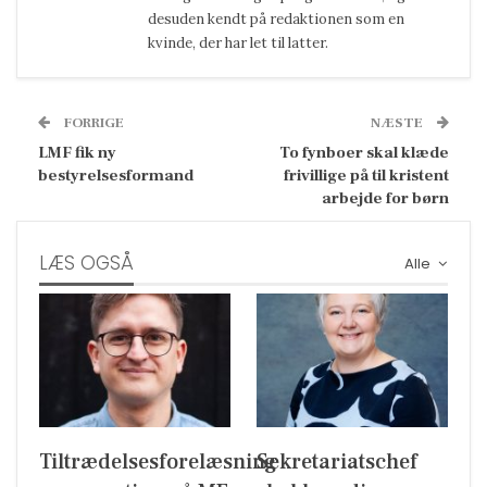
desuden kendt på redaktionen som en
kvinde, der har let til latter.
FORRIGE
NÆSTE
LMF fik ny
To fynboer skal klæde
bestyrelsesformand
frivillige på til kristent
arbejde for børn
LÆS OGSÅ
Alle
Tiltrædelsesforelæsning
Sekretariatschef