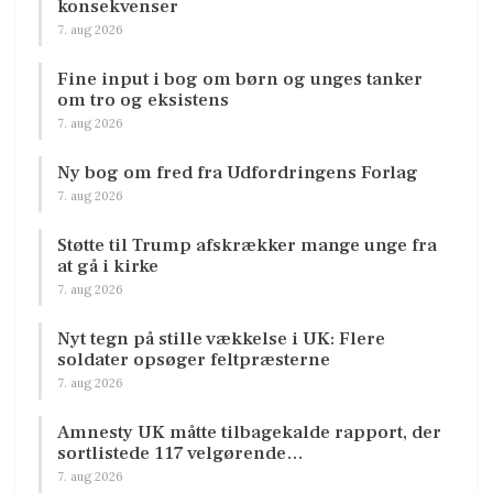
konsekvenser
7. aug 2026
Fine input i bog om børn og unges tanker
om tro og eksistens
7. aug 2026
Ny bog om fred fra Udfordringens Forlag
7. aug 2026
Støtte til Trump afskrækker mange unge fra
at gå i kirke
7. aug 2026
Nyt tegn på stille vækkelse i UK: Flere
soldater opsøger feltpræsterne
7. aug 2026
Amnesty UK måtte tilbagekalde rapport, der
sortlistede 117 velgørende…
7. aug 2026