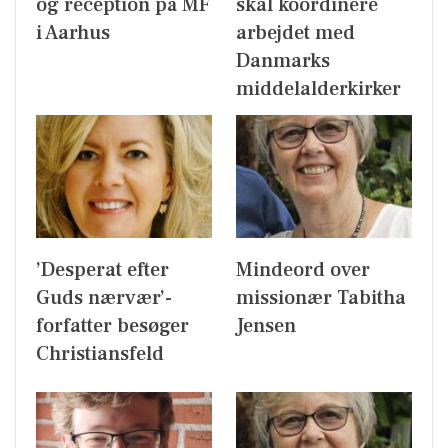
og reception på MF
skal koordinere
i Aarhus
arbejdet med
Danmarks
middelalderkirker
’Desperat efter
Mindeord over
Guds nærvær’-
missionær Tabitha
forfatter besøger
Jensen
Christiansfeld