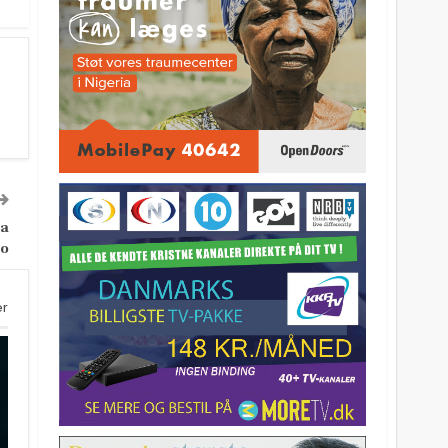
ka
io
er