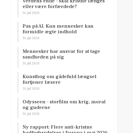
Verdens ende – skal kristne længes
eller være forfærdede?
31. jul 2026
Pas på AI. Kun mennesker kan
formidle ægte indhold
31. jul 2026
Mennesker har ansvar for at tage
sandheden på sig
31. jul 2026
Kunstbog om gådefuld længsel
fortjener læsere
31. jul 2026
Odysseen – storfilm om krig, moral
og guderne
31. jul 2026
Ny rapport: Flere anti-kristne
hadforbrydelser i Europa i maj 2026