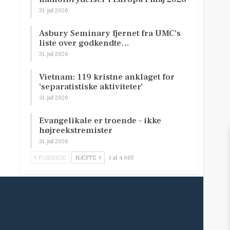
31. jul 2026
Asbury Seminary fjernet fra UMC’s
liste over godkendte…
31. jul 2026
Vietnam: 119 kristne anklaget for
’separatistiske aktiviteter’
31. jul 2026
Evangelikale er troende – ikke
højreekstremister
31. jul 2026
FORRIGE
NÆSTE
1 af 4.665