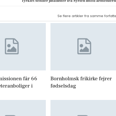
Tyrkiet sender jihadister fra Syrien imod armenier
Se flere artikler fra samme forfatt
missionen får 66
Bornholmsk frikirke fejrer
eteranboliger i
fødselsdag