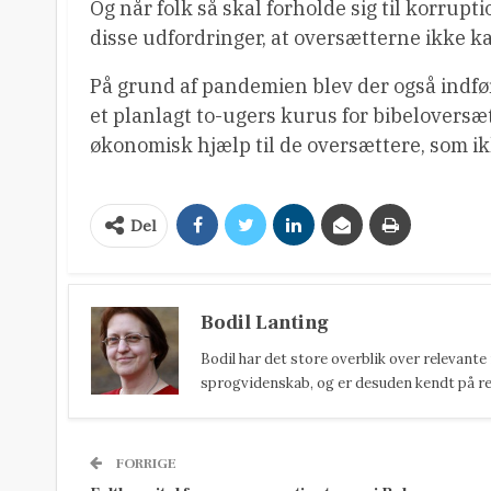
Og når folk så skal forholde sig til korrupti
disse udfordringer, at oversætterne ikke k
På grund af pandemien blev der også indført
et planlagt to-ugers kurus for bibeloversæ
økonomisk hjælp til de oversættere, som ik
Del
Bodil Lanting
Bodil har det store overblik over relevante
sprogvidenskab, og er desuden kendt på reda
FORRIGE