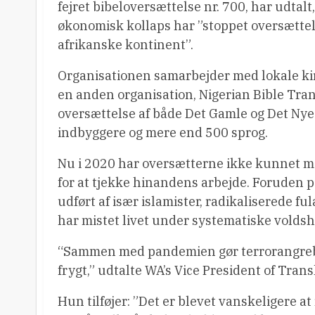
fejret bibeloversættelse nr. 700, har udta
økonomisk kollaps har ”stoppet oversættels
afrikanske kontinent”.
Organisationen samarbejder med lokale ki
en anden organisation, Nigerian Bible Tr
oversættelse af både Det Gamle og Det Nye 
indbyggere og mere end 500 sprog.
Nu i 2020 har oversætterne ikke kunnet mø
for at tjekke hinandens arbejde. Foruden 
udført af især islamister, radikaliserede fu
har mistet livet under systematiske voldsh
“Sammen med pandemien gør terrorangreb, t
frygt,” udtalte WA’s Vice President of Trans
Hun tilføjer: ”Det er blevet vanskeligere at