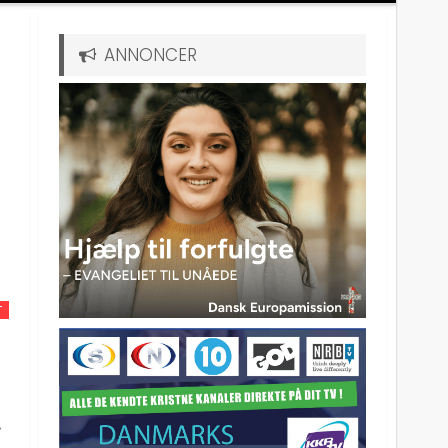
ANNONCER
T
r