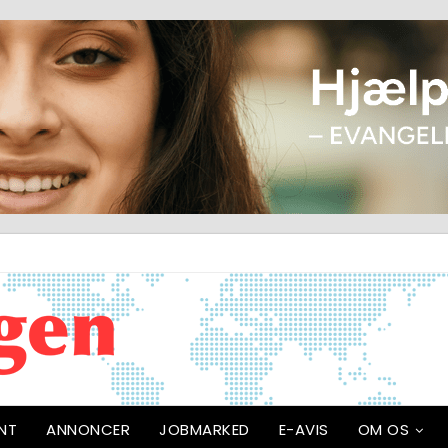
NT
ANNONCER
JOBMARKED
E-AVIS
OM OS