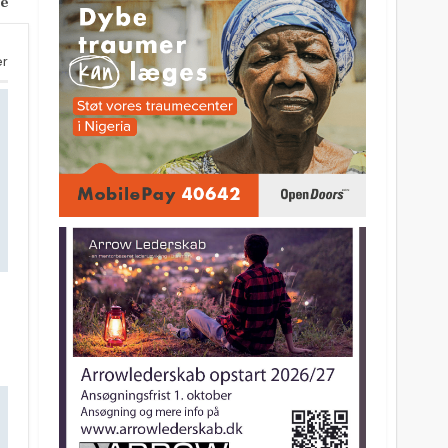
ne
er