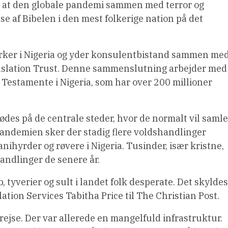
lt, at den globale pandemi sammen med terror og
e af Bibelen i den mest folkerige nation på det
rker i Nigeria og yder konsulentbistand sammen me
anslation Trust. Denne sammenslutning arbejder med
Testamente i Nigeria, som har over 200 millioner
des på de centrale steder, hvor de normalt vil saml
pandemien sker der stadig flere voldshandlinger
lanihyrder og røvere i Nigeria. Tusinder, især kristne,
andlinger de senere år.
yverier og sult i landet folk desperate. Det skyldes
lation Services Tabitha Price til The Christian Post.
 rejse. Der var allerede en mangelfuld infrastruktur.