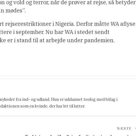
on og vold og terror, når de prøver at rejse, så betyder
an mødes”.
 rejserestriktioner i Nigeria. Derfor måtte WA aflyse
ttere i september. Nu har WA i stedet sendt
ke er i stand til at arbejde under pandemien.
 nyheder fra ind- og udland. Hun er uddannet teolog med bifag i
ktionen som en kvinde, der har let til latter.
NÆSTE