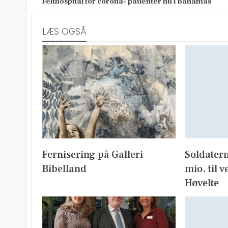
Felthospital for corona- patienter nu i Bahamas
LÆS OGSÅ
Fernisering på Galleri
Soldater
Bibelland
mio. til v
Høvelte