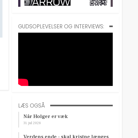
GUDSOPLEVELSER OG INTERVIEWS:
LÆS OGSÅ
Når Holger er væk
31. jul 2026
Verdens ende – skal kristne længes