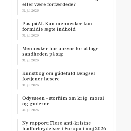
eller være forfærdede?
31. jul 2026
Pas på AI. Kun mennesker kan
formidle ægte indhold
31. jul 2026
Mennesker har ansvar for at tage
sandheden på sig
31. jul 2026
Kunstbog om gådefuld længsel
fortjener læsere
31. jul 2026
Odysseen – storfilm om krig, moral
og guderne
31. jul 2026
Ny rapport: Flere anti-kristne
hadforbrydelser i Europa i maj 2026