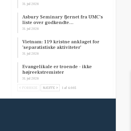
31. jul 2026
Asbury Seminary fjernet fra UMC’s
liste over godkendte…
31. jul 2026
Vietnam: 119 kristne anklaget for
’separatistiske aktiviteter’
31. jul 2026
Evangelikale er troende – ikke
højreekstremister
31. jul 2026
FORRIGE
NÆSTE
1 af 4.665