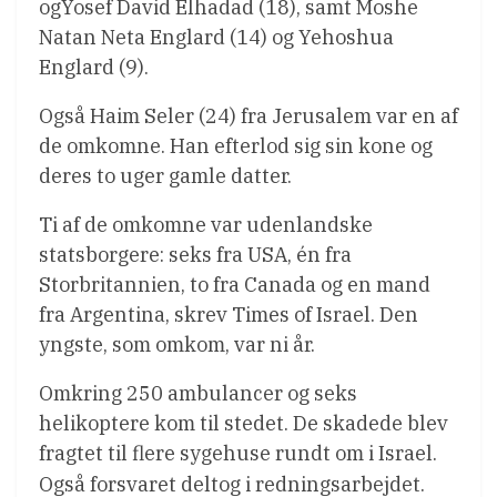
ogYosef David Elhadad (18), samt Moshe
Natan Neta Englard (14) og Yehoshua
Englard (9).
Også Haim Seler (24) fra Jerusalem var en af
de omkomne. Han efterlod sig sin kone og
deres to uger gamle datter.
Ti af de omkomne var udenlandske
statsborgere: seks fra USA, én fra
Storbritannien, to fra Canada og en mand
fra Argentina, skrev Times of Israel. Den
yngste, som omkom, var ni år.
Omkring 250 ambulancer og seks
helikoptere kom til stedet. De skadede blev
fragtet til flere sygehuse rundt om i Israel.
Også forsvaret deltog i redningsarbejdet.