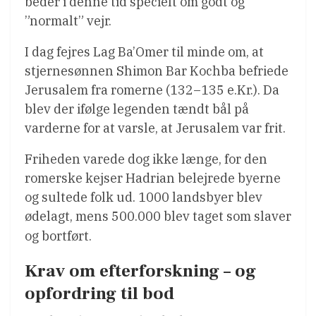
beder i denne tid specielt om godt og
”normalt” vejr.
I dag fejres Lag Ba’Omer til minde om, at
stjernesønnen Shimon Bar Kochba befriede
Jerusalem fra romerne (132–135 e.Kr.). Da
blev der ifølge legenden tændt bål på
varderne for at varsle, at Jerusalem var frit.
Friheden varede dog ikke længe, for den
romerske kejser Hadrian belejrede byerne
og sultede folk ud. 1000 landsbyer blev
ødelagt, mens 500.000 blev taget som slaver
og bortført.
Krav om efterforskning – og
opfordring til bod