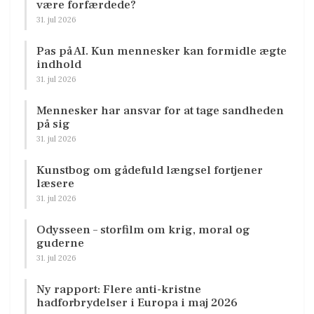
være forfærdede?
31. jul 2026
Pas på AI. Kun mennesker kan formidle ægte
indhold
31. jul 2026
Mennesker har ansvar for at tage sandheden
på sig
31. jul 2026
Kunstbog om gådefuld længsel fortjener
læsere
31. jul 2026
Odysseen – storfilm om krig, moral og
guderne
31. jul 2026
Ny rapport: Flere anti-kristne
hadforbrydelser i Europa i maj 2026