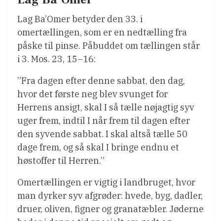
Lag Ba’Omer betyder den 33. i
omertællingen, som er en nedtælling fra
påske til pinse. Påbuddet om tællingen står
i 3. Mos. 23, 15–16:
”Fra dagen efter denne sabbat, den dag,
hvor det første neg blev svunget for
Herrens ansigt, skal I så tælle nøjagtig syv
uger frem, indtil I når frem til dagen efter
den syvende sabbat. I skal altså tælle 50
dage frem, og så skal I bringe endnu et
høstoffer til Herren.”
Omertællingen er vigtig i landbruget, hvor
man dyrker syv afgrøder: hvede, byg, dadler,
druer, oliven, figner og granatæbler. Jøderne