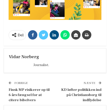
Del
Vidar Norberg
Journalist.
FORRIGE
NÆSTE
Finsk MP risikerer op til
KD løfter politikken ind
6 års fængsel for at
på Christiansborg til
citere bibelvers
indflydelse