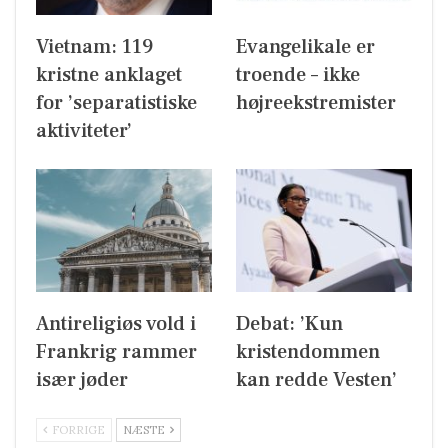
Vietnam: 119
Evangelikale er
kristne anklaget
troende – ikke
for ’separatistiske
højreekstremister
aktiviteter’
Antireligiøs vold i
Debat: ’Kun
Frankrig rammer
kristendommen
især jøder
kan redde Vesten’
FORRIGE
NÆSTE