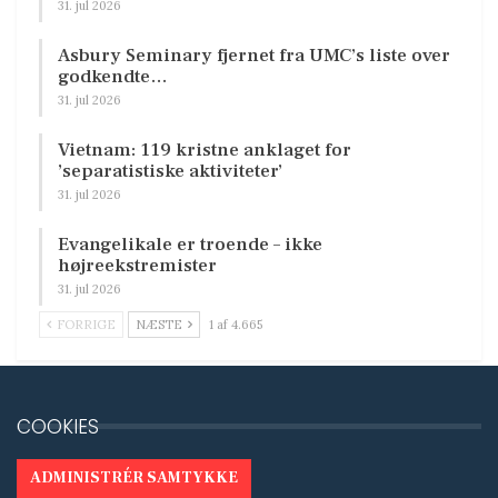
31. jul 2026
Asbury Seminary fjernet fra UMC’s liste over
godkendte…
31. jul 2026
Vietnam: 119 kristne anklaget for
’separatistiske aktiviteter’
31. jul 2026
Evangelikale er troende – ikke
højreekstremister
31. jul 2026
FORRIGE
NÆSTE
1 af 4.665
COOKIES
ADMINISTRÉR SAMTYKKE