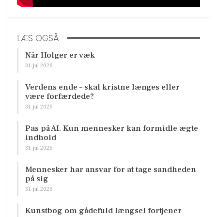
LÆS OGSÅ
Når Holger er væk
31. jul 2026
Verdens ende – skal kristne længes eller
være forfærdede?
31. jul 2026
Pas på AI. Kun mennesker kan formidle ægte
indhold
31. jul 2026
Mennesker har ansvar for at tage sandheden
på sig
31. jul 2026
Kunstbog om gådefuld længsel fortjener