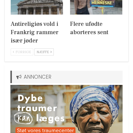
Antireligiøs vold i
Flere ufødte
Frankrig rammer
aborteres sent
især jøder
FORRIGE
NÆSTE
ANNONCER