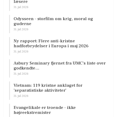
læsere
31. jul 2026
Odysseen – storfilm om krig, moral og
guderne
31. jul 2026
Ny rapport: Flere anti-kristne
hadforbrydelser i Europa i maj 2026
31. jul 2026
Asbury Seminary fjernet fra UMC’s liste over
godkendte…
31. jul 2026
Vietnam: 119 kristne anklaget for
’separatistiske aktiviteter’
31. jul 2026
Evangelikale er troende – ikke
højreekstremister