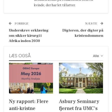
kvinde, der har let til latter.
FORRIGE
NÆSTE
Underskrev erklæring
Digteren, der digter på
om sikker kirurgi i
kristendommen
Afrika inden 2030
LÆS OGSÅ
Alle
Ny rapport: Flere
Asbury Seminary
anti-kristne
fjernet fra UMC’s