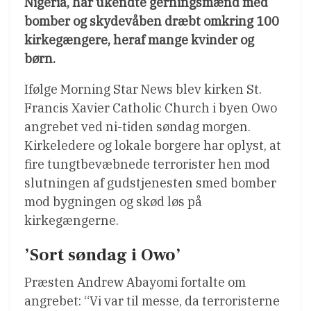
Nigeria, har ukendte gerningsmænd med
bomber og skydevåben dræbt omkring 100
kirkegængere, heraf mange kvinder og
børn.
Ifølge Morning Star News blev kirken St.
Francis Xavier Catholic Church i byen Owo
angrebet ved ni-tiden søndag morgen.
Kirkeledere og lokale borgere har oplyst, at
fire tungtbevæbnede terrorister hen mod
slutningen af gudstjenesten smed bomber
mod bygningen og skød løs på
kirkegængerne.
’Sort søndag i Owo’
Præsten Andrew Abayomi fortalte om
angrebet: “Vi var til messe, da terroristerne