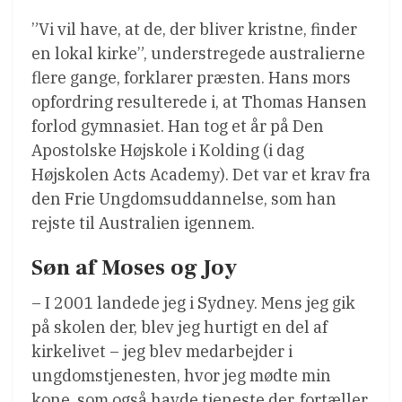
”Vi vil have, at de, der bliver kristne, finder
en lokal kirke”, understregede australierne
flere gange, forklarer præsten. Hans mors
opfordring resulterede i, at Thomas Hansen
forlod gymnasiet. Han tog et år på Den
Apostolske Højskole i Kolding (i dag
Højskolen Acts Academy). Det var et krav fra
den Frie Ungdomsuddannelse, som han
rejste til Australien igennem.
Søn af Moses og Joy
– I 2001 landede jeg i Sydney. Mens jeg gik
på skolen der, blev jeg hurtigt en del af
kirkelivet – jeg blev medarbejder i
ungdomstjenesten, hvor jeg mødte min
kone, som også havde tjeneste der, fortæller