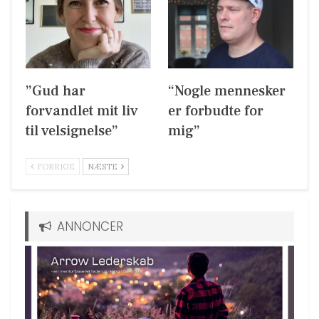
”Gud har
“Nogle mennesker
forvandlet mit liv
er forbudte for
til velsignelse”
mig”
FORRIGE
NÆSTE
ANNONCER