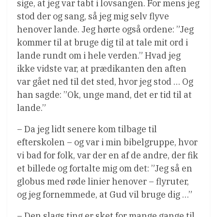
sige, at jeg var tabt i lovsangen. For mens jeg
stod der og sang, så jeg mig selv flyve
henover lande. Jeg hørte også ordene: ”Jeg
kommer til at bruge dig til at tale mit ord i
lande rundt om i hele verden.” Hvad jeg
ikke vidste var, at prædikanten den aften
var gået ned til det sted, hvor jeg stod … Og
han sagde: ”Ok, unge mand, det er tid til at
lande.”
– Da jeg lidt senere kom tilbage til
efterskolen – og var i min bibelgruppe, hvor
vi bad for folk, var der en af de andre, der fik
et billede og fortalte mig om det: ”Jeg så en
globus med røde linier henover – flyruter,
og jeg fornemmede, at Gud vil bruge dig …”
– Den slags ting er sket for mange gange til,