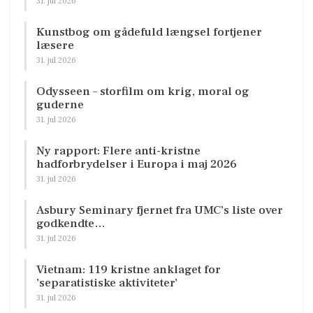
31. jul 2026
Kunstbog om gådefuld længsel fortjener
læsere
31. jul 2026
Odysseen – storfilm om krig, moral og
guderne
31. jul 2026
Ny rapport: Flere anti-kristne
hadforbrydelser i Europa i maj 2026
31. jul 2026
Asbury Seminary fjernet fra UMC’s liste over
godkendte…
31. jul 2026
Vietnam: 119 kristne anklaget for
’separatistiske aktiviteter’
31. jul 2026