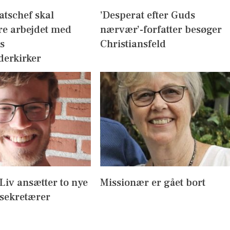
atschef skal
’Desperat efter Guds
re arbejdet med
nærvær’-forfatter besøger
s
Christiansfeld
derkirker
l Liv ansætter to nye
Missionær er gået bort
sekretærer