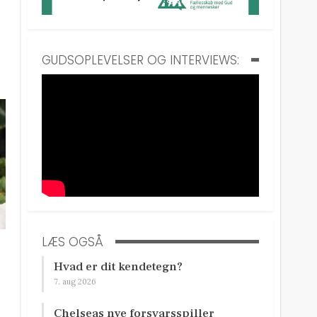
GUDSOPLEVELSER OG INTERVIEWS:
LÆS OGSÅ
Hvad er dit kendetegn?
7. aug 2026
Chelseas nye forsvarsspiller