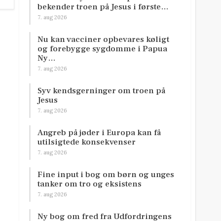
bekender troen på Jesus i første…
7. aug 2026
Nu kan vacciner opbevares køligt
og forebygge sygdomme i Papua
Ny…
7. aug 2026
Syv kendsgerninger om troen på
Jesus
7. aug 2026
Angreb på jøder i Europa kan få
utilsigtede konsekvenser
7. aug 2026
Fine input i bog om børn og unges
tanker om tro og eksistens
7. aug 2026
Ny bog om fred fra Udfordringens