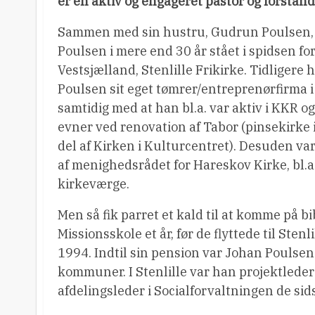
er en aktiv og engageret pastor og forstande
Sammen med sin hustru, Gudrun Poulsen,
Poulsen i mere end 30 år stået i spidsen fo
Vestsjælland, Stenlille Frikirke. Tidligere
Poulsen sit eget tømrer/entreprenørfirma 
samtidig med at han bl.a. var aktiv i KKR o
evner ved renovation af Tabor (pinsekirke 
del af Kirken i Kulturcentret). Desuden v
af menighedsrådet for Hareskov Kirke, bl.a
kirkeværge.
Men så fik parret et kald til at komme på bi
Missionsskole et år, før de flyttede til Sten
1994. Indtil sin pension var Johan Poulsen
kommuner. I Stenlille var han projektleder
afdelingsleder i Socialforvaltningen de sid