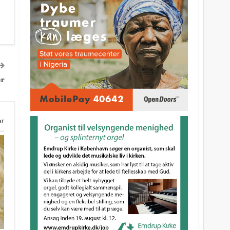
er
er