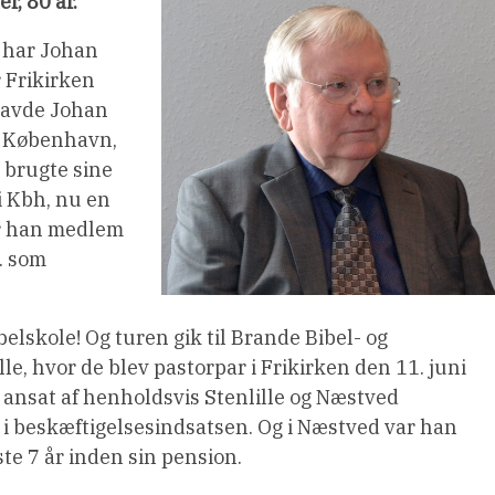
r, 80 år.
 har Johan
r Frikirken
 havde Johan
i København,
g brugte sine
i Kbh, nu en
ar han medlem
. som
belskole! Og turen gik til Brande Bibel- og
lille, hvor de blev pastorpar i Frikirken den 11. juni
 ansat af henholdsvis Stenlille og Næstved
 i beskæftigelsesindsatsen. Og i Næstved var han
ste 7 år inden sin pension.