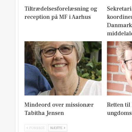
Tiltrædelsesforelæsning og
Sekretari
reception på MF i Aarhus
koordine
Danmark
middelal
Mindeord over missionær
Retten ti
Tabitha Jensen
ungdoms
FORRIGE
NÆSTE