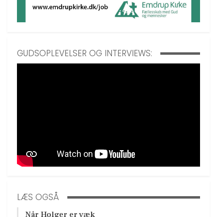
GUDSOPLEVELSER OG INTERVIEWS:
LÆS OGSÅ
Når Holger er væk