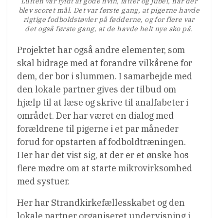
Luften var fyldt af gode hvin, latter og jubel, når der
blev scoret mål. Det var første gang, at pigerne havde
rigtige fodboldstøvler på fødderne, og for flere var
det også første gang, at de havde helt nye sko på.
Projektet har også andre elementer, som
skal bidrage med at forandre vilkårene for
dem, der bor i slummen. I samarbejde med
den lokale partner gives der tilbud om
hjælp til at læse og skrive til analfabeter i
området. Der har været en dialog med
forældrene til pigerne i et par måneder
forud for opstarten af fodboldtræningen.
Her har det vist sig, at der er et ønske hos
flere mødre om at starte mikrovirksomhed
med systuer.
Her har Strandkirkefællesskabet og den
lokale partner organiseret undervisning i