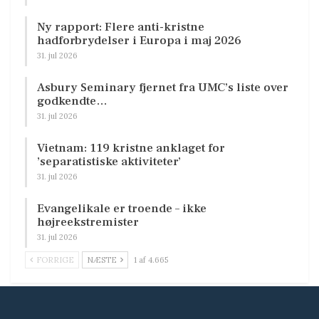
Ny rapport: Flere anti-kristne
hadforbrydelser i Europa i maj 2026
31. jul 2026
Asbury Seminary fjernet fra UMC’s liste over
godkendte…
31. jul 2026
Vietnam: 119 kristne anklaget for
’separatistiske aktiviteter’
31. jul 2026
Evangelikale er troende – ikke
højreekstremister
31. jul 2026
FORRIGE
NÆSTE
1 af 4.665