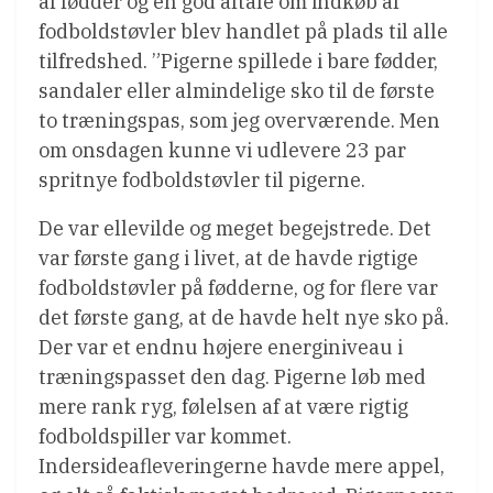
af fødder og en god aftale om indkøb af
fodboldstøvler blev handlet på plads til alle
tilfredshed. ”Pigerne spillede i bare fødder,
sandaler eller almindelige sko til de første
to træningspas, som jeg overværende. Men
om onsdagen kunne vi udlevere 23 par
spritnye fodboldstøvler til pigerne.
De var ellevilde og meget begejstrede. Det
var første gang i livet, at de havde rigtige
fodboldstøvler på fødderne, og for flere var
det første gang, at de havde helt nye sko på.
Der var et endnu højere energiniveau i
træningspasset den dag. Pigerne løb med
mere rank ryg, følelsen af at være rigtig
fodboldspiller var kommet.
Indersideafleveringerne havde mere appel,