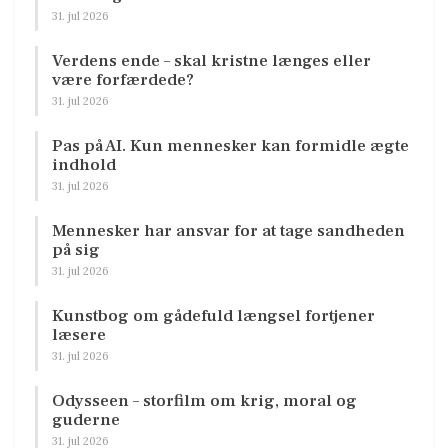
31. jul 2026
Verdens ende – skal kristne længes eller
være forfærdede?
31. jul 2026
Pas på AI. Kun mennesker kan formidle ægte
indhold
31. jul 2026
Mennesker har ansvar for at tage sandheden
på sig
31. jul 2026
Kunstbog om gådefuld længsel fortjener
læsere
31. jul 2026
Odysseen – storfilm om krig, moral og
guderne
31. jul 2026