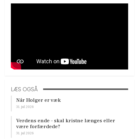
LÆS OGSÅ
Når Holger er væk
31. jul 2026
Verdens ende – skal kristne længes eller
være forfærdede?
31. jul 2026