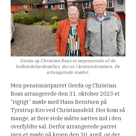
Gerda og Christian Boas er imponerede af de
helbredelseskræfter, der er i kristendommen. De
arrangerede mødet.
Men pensionistparret Gerda og Christian
Boas arrangerede den 31. oktober 2023 et
”rigtigt” møde med Hans Berntsen på
Tyrstrup Kro ved Christiansfeld. Her kom så
mange, at flere stole måtte sættes ind i den
overfyldte sal. Derfor arrangerede parret
igen et møde på kroen den 30. april, og der