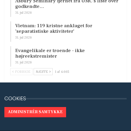
Asbury Seminary fjernet fra UMC’s liste over
godkendte…
31. jul 2026
Vietnam: 119 kristne anklaget for
’separatistiske aktiviteter’
31. jul 2026
Evangelikale er troende – ikke
højreekstremister
31. jul 2026
FORRIGE
NÆSTE
1 af 4.665
COOKIES
ADMINISTRÉR SAMTYKKE