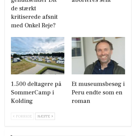
genudsender DR
aborteres sent
de stærkt
kritiserede afsnit
med Onkel Reje?
1.500 deltagere på
Et museumsbesøg i
SommerCamp i
Peru endte som en
Kolding
roman
FORRIGE
NÆSTE