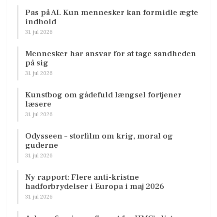
Pas på AI. Kun mennesker kan formidle ægte
indhold
31. jul 2026
Mennesker har ansvar for at tage sandheden
på sig
31. jul 2026
Kunstbog om gådefuld længsel fortjener
læsere
31. jul 2026
Odysseen – storfilm om krig, moral og
guderne
31. jul 2026
Ny rapport: Flere anti-kristne
hadforbrydelser i Europa i maj 2026
31. jul 2026