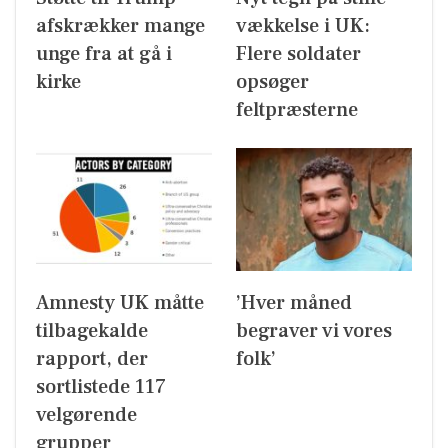
afskrækker mange
vækkelse i UK:
unge fra at gå i
Flere soldater
kirke
opsøger
feltpræsterne
Amnesty UK måtte
’Hver måned
tilbagekalde
begraver vi vores
rapport, der
folk’
sortlistede 117
velgørende
grupper