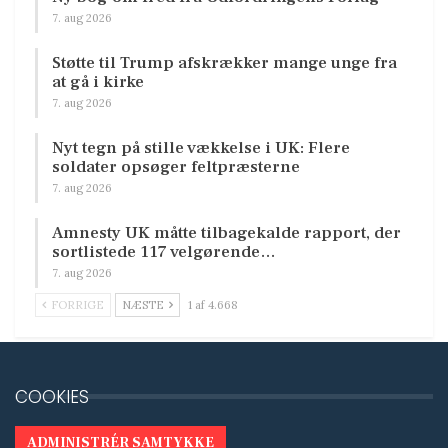
7. aug 2026
Støtte til Trump afskrækker mange unge fra
at gå i kirke
7. aug 2026
Nyt tegn på stille vækkelse i UK: Flere
soldater opsøger feltpræsterne
7. aug 2026
Amnesty UK måtte tilbagekalde rapport, der
sortlistede 117 velgørende…
7. aug 2026
FORRIGE
NÆSTE
1 af 4.668
COOKIES
ADMINISTRÉR SAMTYKKE