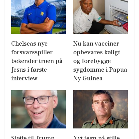
Chelseas nye
Nu kan vacciner
forsvarsspiller
opbevares køligt
bekender troen på
og forebygge
Jesus i første
sygdomme i Papua
interview
Ny Guinea
Støtte til Trump
Nyt tegn på stille