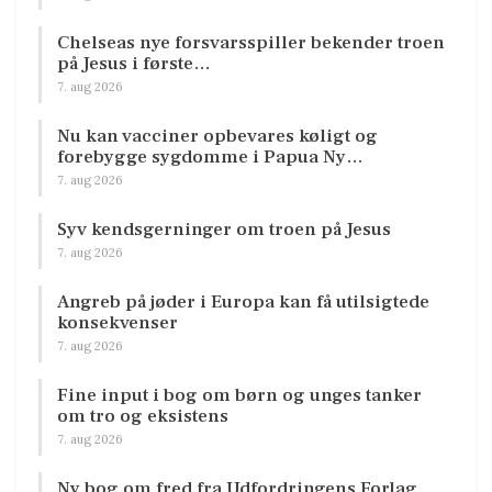
Chelseas nye forsvarsspiller bekender troen
på Jesus i første…
7. aug 2026
Nu kan vacciner opbevares køligt og
forebygge sygdomme i Papua Ny…
7. aug 2026
Syv kendsgerninger om troen på Jesus
7. aug 2026
Angreb på jøder i Europa kan få utilsigtede
konsekvenser
7. aug 2026
Fine input i bog om børn og unges tanker
om tro og eksistens
7. aug 2026
Ny bog om fred fra Udfordringens Forlag