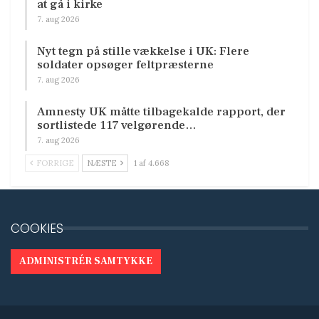
at gå i kirke
7. aug 2026
Nyt tegn på stille vækkelse i UK: Flere
soldater opsøger feltpræsterne
7. aug 2026
Amnesty UK måtte tilbagekalde rapport, der
sortlistede 117 velgørende…
7. aug 2026
FORRIGE
NÆSTE
1 af 4.668
COOKIES
ADMINISTRÉR SAMTYKKE