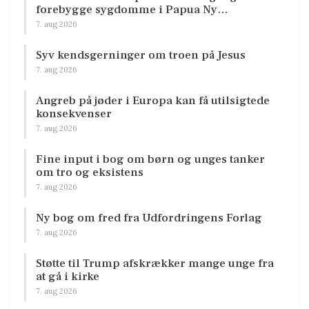
forebygge sygdomme i Papua Ny…
7. aug 2026
Syv kendsgerninger om troen på Jesus
7. aug 2026
Angreb på jøder i Europa kan få utilsigtede
konsekvenser
7. aug 2026
Fine input i bog om børn og unges tanker
om tro og eksistens
7. aug 2026
Ny bog om fred fra Udfordringens Forlag
7. aug 2026
Støtte til Trump afskrækker mange unge fra
at gå i kirke
7. aug 2026