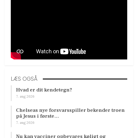
LÆS OGSÅ
Hvad er dit kendetegn?
7. aug 2026
Chelseas nye forsvarsspiller bekender troen
på Jesus i første…
7. aug 2026
Nu kan vacciner opbevares køligt og