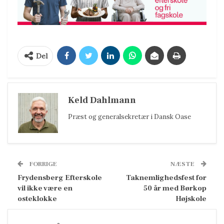
Del
Keld Dahlmann
Præst og generalsekretær i Dansk Oase
FORRIGE
NÆSTE
Frydensberg Efterskole
Taknemlighedsfest for
vil ikke være en
50 år med Børkop
osteklokke
Højskole