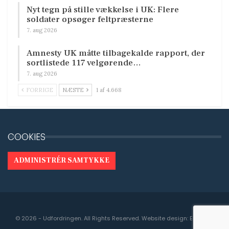
Nyt tegn på stille vækkelse i UK: Flere
soldater opsøger feltpræsterne
7. aug 2026
Amnesty UK måtte tilbagekalde rapport, der
sortlistede 117 velgørende…
7. aug 2026
FORRIGE
NÆSTE
1 af 4.668
COOKIES
ADMINISTRÉR SAMTYKKE
© 2026 - Udfordringen. All Rights Reserved.
Website design:
Engedal