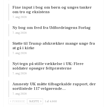
Fine input i bog om børn og unges tanker
om tro og eksistens
7. aug 2026
Ny bog om fred fra Udfordringens Forlag
7. aug 2026
Støtte til Trump afskrækker mange unge fra
at gå i kirke
7. aug 2026
Nyt tegn på stille vækkelse i UK: Flere
soldater opsøger feltpræsterne
7. aug 2026
Amnesty UK måtte tilbagekalde rapport, der
sortlistede 117 velgørende…
7. aug 2026
FORRIGE
NÆSTE
1 af 4.668