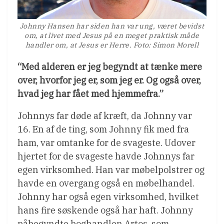
Johnny Hansen har siden han var ung, været bevidst
om, at livet med Jesus på en meget praktisk måde
handler om, at Jesus er Herre. Foto: Simon Morell
“Med alderen er jeg begyndt at tænke mere
over, hvorfor jeg er, som jeg er. Og også over,
hvad jeg har fået med hjemmefra.”
Johnnys far døde af kræft, da Johnny var
16. En af de ting, som Johnny fik med fra
ham, var omtanke for de svageste. Udover
hjertet for de svageste havde Johnnys far
egen virksomhed. Han var møbelpolstrer og
havde en overgang også en møbelhandel.
Johnny har også egen virksomhed, hvilket
hans fire søskende også har haft. Johnny
påbegyndte boghandlen Artos, som