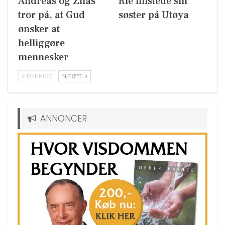
Andreas og Zilas
Rie mistede sin
tror på, at Gud
søster på Utøya
ønsker at
helliggøre
mennesker
FORRIGE
NÆSTE
ANNONCER