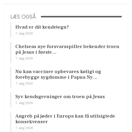
LÆS OGSÅ
Hvad er dit kendetegn?
7. aug 2026
Chelseas nye forsvarsspiller bekender troen
på Jesus i første…
7. aug 2026
Nu kan vacciner opbevares køligt og
forebygge sygdomme i Papua Ny…
7. aug 2026
Syv kendsgerninger om troen på Jesus
7. aug 2026
Angreb på jøder i Europa kan få utilsigtede
konsekvenser
7. aug 2026