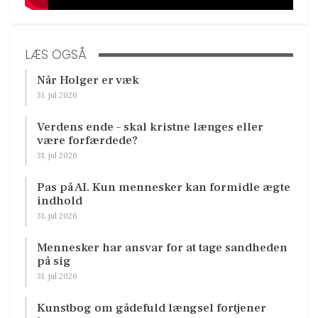
LÆS OGSÅ
Når Holger er væk
31. jul 2026
Verdens ende – skal kristne længes eller
være forfærdede?
31. jul 2026
Pas på AI. Kun mennesker kan formidle ægte
indhold
31. jul 2026
Mennesker har ansvar for at tage sandheden
på sig
31. jul 2026
Kunstbog om gådefuld længsel fortjener