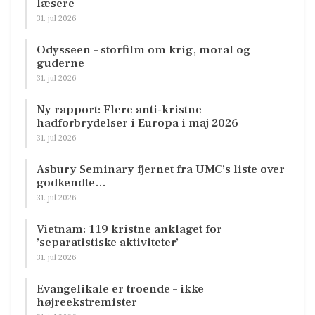
læsere
31. jul 2026
Odysseen – storfilm om krig, moral og
guderne
31. jul 2026
Ny rapport: Flere anti-kristne
hadforbrydelser i Europa i maj 2026
31. jul 2026
Asbury Seminary fjernet fra UMC’s liste over
godkendte…
31. jul 2026
Vietnam: 119 kristne anklaget for
’separatistiske aktiviteter’
31. jul 2026
Evangelikale er troende – ikke
højreekstremister