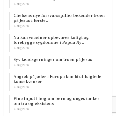
7. aug 2026
Chelseas nye forsvarsspiller bekender troen
på Jesus i første…
7. aug 2026
Nu kan vacciner opbevares køligt og
forebygge sygdomme i Papua Ny…
7. aug 2026
Syv kendsgerninger om troen på Jesus
7. aug 2026
Angreb på jøder i Europa kan få utilsigtede
konsekvenser
7. aug 2026
Fine input i bog om børn og unges tanker
om tro og eksistens
7. aug 2026