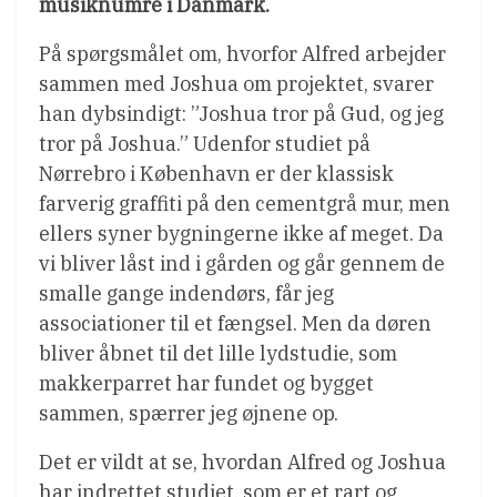
musiknumre i Danmark.
På spørgsmålet om, hvorfor Alfred arbejder
sammen med Joshua om projektet, svarer
han dybsindigt: ”Joshua tror på Gud, og jeg
tror på Joshua.” Udenfor studiet på
Nørrebro i København er der klassisk
farverig graffiti på den cementgrå mur, men
ellers syner bygningerne ikke af meget. Da
vi bliver låst ind i gården og går gennem de
smalle gange indendørs, får jeg
associationer til et fængsel. Men da døren
bliver åbnet til det lille lydstudie, som
makkerparret har fundet og bygget
sammen, spærrer jeg øjnene op.
Det er vildt at se, hvordan Alfred og Joshua
har indrettet studiet, som er et rart og