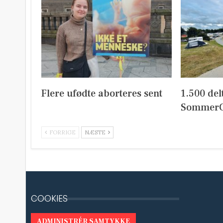
Flere ufødte aborteres sent
1.500 del
SommerC
FORRIGE
NÆSTE
COOKIES
ADMINISTRÉR SAMTYKKE