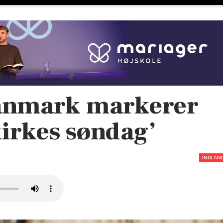
Danmark markerer
kirkes søndag’
INDLAN