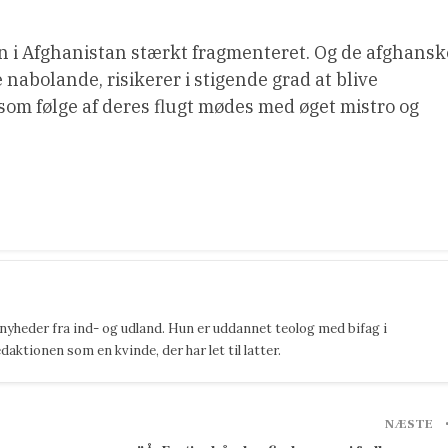
en i Afghanistan stærkt fragmenteret. Og de afghansk
ke nabolande, risikerer i stigende grad at blive
 som følge af deres flugt mødes med øget mistro og
 nyheder fra ind- og udland. Hun er uddannet teolog med bifag i
ktionen som en kvinde, der har let til latter.
NÆSTE