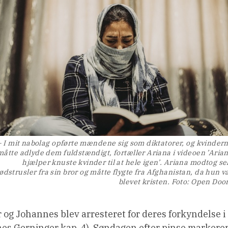
– I mit nabolag opførte mændene sig som diktatorer, og kvinder
måtte adlyde dem fuldstændigt, fortæller Ariana i videoen ’Aria
hjælper knuste kvinder til at hele igen’. Ariana modtog se
ødstrusler fra sin bror og måtte flygte fra Afghanistan, da hun v
blevet kristen. Foto: Open Doo
r og Johannes blev arresteret for deres forkyndelse i
nes Gerninger kap. 4). Søndagen efter pinse markere