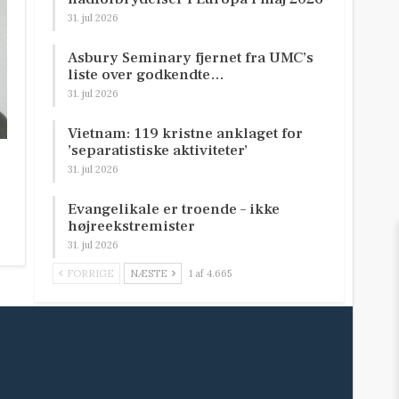
31. jul 2026
Asbury Seminary fjernet fra UMC’s
liste over godkendte…
31. jul 2026
Vietnam: 119 kristne anklaget for
’separatistiske aktiviteter’
31. jul 2026
Evangelikale er troende – ikke
højreekstremister
31. jul 2026
FORRIGE
NÆSTE
1 af 4.665