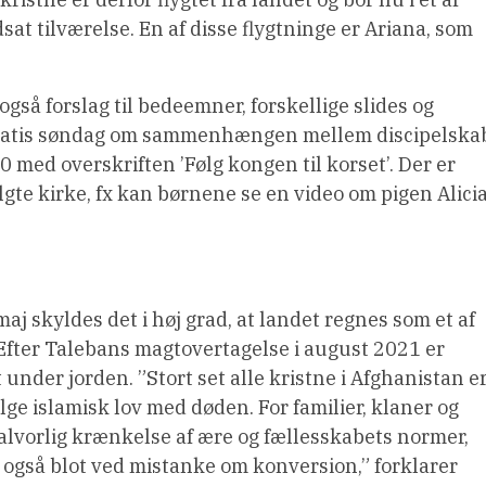
at tilværelse. En af disse flygtninge er Ariana, som
gså forslag til bedeemner, forskellige slides og
nitatis søndag om sammenhængen mellem discipelska
20 med overskriften ’Følg kongen til korset’. Der er
ulgte kirke, fx kan børnene se en video om pigen Alici
aj skyldes det i høj grad, at landet regnes som et af
. Efter Talebans magtovertagelse i august 2021 er
t under jorden. ”Stort set alle kristne i Afghanistan e
følge islamisk lov med døden. For familier, klaner og
lvorlig krænkelse af ære og fællesskabets normer,
– også blot ved mistanke om konversion,” forklarer