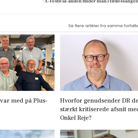
”Å-Festival-ånden finder man i fællessange
Se flere artikler fra samme forfatt
 var med på Plus-
Hvorfor genudsender DR d
stærkt kritiserede afsnit me
Onkel Reje?