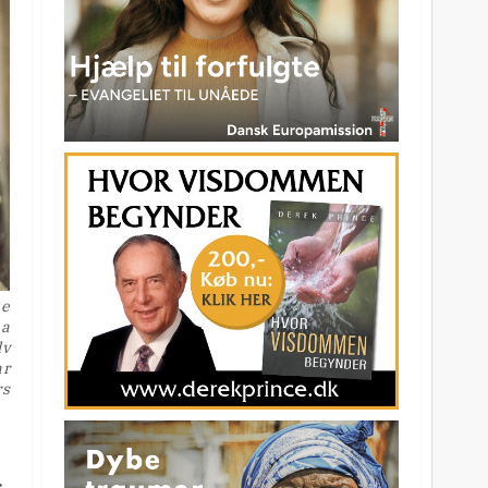
ne
na
lv
ar
rs
r