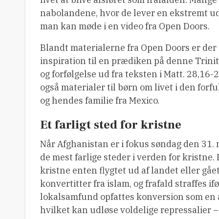
nabolandene, hvor de lever en ekstremt uds
man kan møde i en video fra Open Doors.
Blandt materialerne fra Open Doors er der o
inspiration til en prædiken på denne Tri
og forfølgelse ud fra teksten i Matt. 28,16-
også materialer til børn om livet i den forf
og hendes familie fra Mexico.
Et farligt sted for kristne
Når Afghanistan er i fokus søndag den 31. m
de mest farlige steder i verden for kristne
kristne enten flygtet ud af landet eller gåe
konvertitter fra islam, og frafald straffes i
lokalsamfund opfattes konversion som en a
hvilket kan udløse voldelige repressalier 