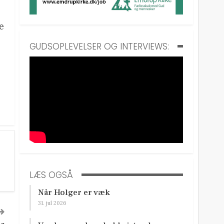
e
GUDSOPLEVELSER OG INTERVIEWS:
LÆS OGSÅ
Når Holger er væk
31. jul 2026