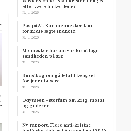
Verdens ende – skal kristne længes
n”
eller være forfærdede?
31. jul 2026
er
Pas på AI. Kun mennesker kan
formidle ægte indhold
31. jul 2026
Mennesker har ansvar for at tage
sandheden på sig
31. jul 2026
Kunstbog om gådefuld længsel
fortjener læsere
31. jul 2026
e
Odysseen – storfilm om krig, moral
d
og guderne
31. jul 2026
Ny rapport: Flere anti-kristne
hadforbrydelser i Europa i maj 2026