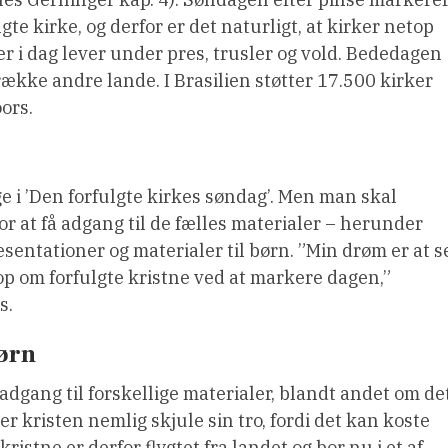
e kirke, og derfor er det naturligt, at kirker netop
er i dag lever under pres, trusler og vold. Bededagen
ække andre lande. I Brasilien støtter 17.500 kirker
ors.
ge i ’Den forfulgte kirkes søndag’. Men man skal
r at få adgang til de fælles materialer – herunder
sentationer og materialer til børn. ”Min drøm er at s
op om forfulgte kristne ved at markere dagen,”
s.
børn
adgang til forskellige materialer, blandt andet om de
r kristen nemlig skjule sin tro, fordi det kan koste
kristne er derfor flygtet fra landet og bor nu i et af