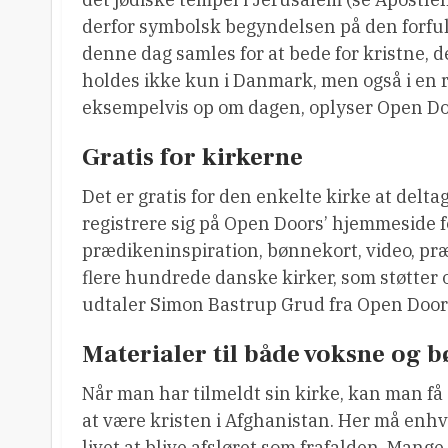
derfor symbolsk begyndelsen på den forfulgt
denne dag samles for at bede for kristne, d
holdes ikke kun i Danmark, men også i en r
eksempelvis op om dagen, oplyser Open Do
Gratis for kirkerne
Det er gratis for den enkelte kirke at delta
registrere sig på Open Doors’ hjemmeside fo
prædikeninspiration, bønnekort, video, præ
flere hundrede danske kirker, som støtter 
udtaler Simon Bastrup Grud fra Open Door
Materialer til både voksne og 
Når man har tilmeldt sin kirke, kan man få 
at være kristen i Afghanistan. Her må enhve
livet at blive afsløret som frafalden. Mange 