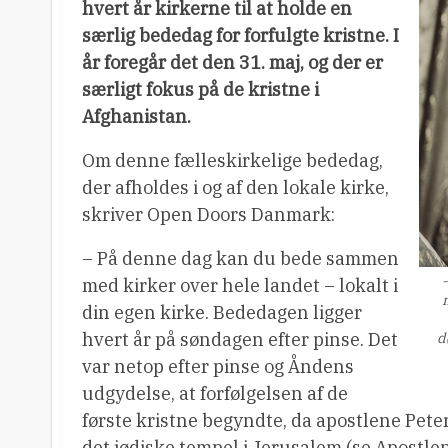
hvert år kirkerne til at holde en
særlig bededag for forfulgte kristne. I
år foregår det den 31. maj, og der er
særligt fokus på de kristne i
Afghanistan.
Om denne fælleskirkelige bededag,
der afholdes i og af den lokale kirke,
skriver Open Doors Danmark:
– På denne dag kan du bede sammen
med kirker over hele landet – lokalt i
din egen kirke. Bededagen ligger
hvert år på søndagen efter pinse. Det
d
var netop efter pinse og Åndens
udgydelse, at forfølgelsen af de
første kristne begyndte, da apostlene Pete
det jødiske tempel i Jerusalem (se Apostle