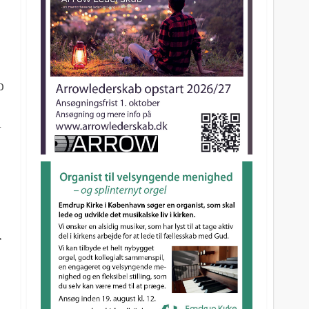
b
a
r