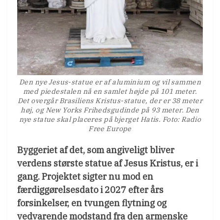
Den nye Jesus-statue er af aluminium og vil sammen
med piedestalen nå en samlet højde på 101 meter.
Det overgår Brasiliens Kristus-statue, der er 38 meter
høj, og New Yorks Frihedsgudinde på 93 meter. Den
nye statue skal placeres på bjerget Hatis. Foto: Radio
Free Europe
Byggeriet af det, som angiveligt bliver
verdens største statue af Jesus Kristus, er i
gang. Projektet sigter nu mod en
færdiggørelsesdato i 2027 efter års
forsinkelser, en tvungen flytning og
vedvarende modstand fra den armenske