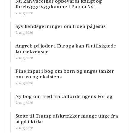
Nu kan vacciner opbevares køligt og
forebygge sygdomme i Papua Ny…
7. aug 2026
Syv kendsgerninger om troen på Jesus
7. aug 2026
Angreb på jøder i Europa kan få utilsigtede
konsekvenser
7. aug 2026
Fine input i bog om børn og unges tanker
om tro og eksistens
7. aug 2026
Ny bog om fred fra Udfordringens Forlag
7. aug 2026
Støtte til Trump afskrækker mange unge fra
at gå i kirke
7. aug 2026