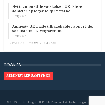
Nyt tegn på stille vækkelse i UK: Flere
soldater opsøger feltpræsterne
7. aug 2026
Amnesty UK måtte tilbagekalde rapport, der
sortlistede 117 velgørende…
7. aug 2026
FORRIGE
NÆSTE
1 af 4.668
COOKIES
ADMINISTRÉR SAMTYKKE
© 2026 - Udfordringen. All Rights Reserved.
Website design:
Engedal