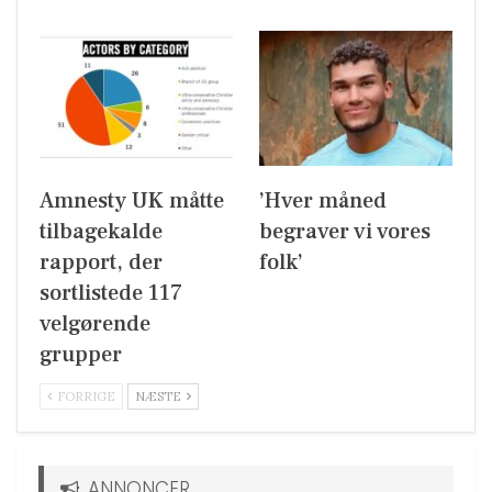
Amnesty UK måtte
’Hver måned
tilbagekalde
begraver vi vores
rapport, der
folk’
sortlistede 117
velgørende
grupper
FORRIGE
NÆSTE
ANNONCER