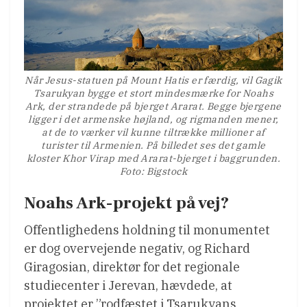
Når Jesus-statuen på Mount Hatis er færdig, vil Gagik
Tsarukyan bygge et stort mindesmærke for Noahs
Ark, der strandede på bjerget Ararat. Begge bjergene
ligger i det armenske højland, og rigmanden mener,
at de to værker vil kunne tiltrække millioner af
turister til Armenien. På billedet ses det gamle
kloster Khor Virap med Ararat-bjerget i baggrunden.
Foto: Bigstock
Noahs Ark-projekt på vej?
Offentlighedens holdning til monumentet
er dog overvejende negativ, og Richard
Giragosian, direktør for det regionale
studiecenter i Jerevan, hævdede, at
projektet er ”rodfæstet i Tsarukyans