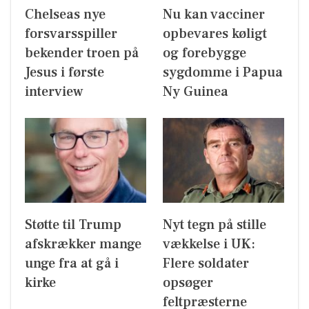
Chelseas nye
Nu kan vacciner
forsvarsspiller
opbevares køligt
bekender troen på
og forebygge
Jesus i første
sygdomme i Papua
interview
Ny Guinea
Støtte til Trump
Nyt tegn på stille
afskrækker mange
vækkelse i UK:
unge fra at gå i
Flere soldater
kirke
opsøger
feltpræsterne