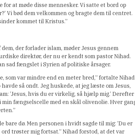
e for at møde disse mennesker. Vi satte et bord op
er?’ Vi bød dem velkommen og bragte dem til centret.
inder kommet til Kristus.”
f dem, der forlader islam, møder Jesus gennem
rdiske direktør, der nu er kendt som pastor Nihad.
 sad fængslet i Syrien af politiske årsager.
e, som var mindre end en meter bred,” fortalte Nihad
 havde så ondt. Jeg huskede, at jeg læste om Jesus,
m: ’Jesus, hvis du er virkelig, så hjælp mig.’ Derefter
 i min fængselscelle med en skål olivenolie. Hver gan
rten.”
lle bare dø. Men personen i hvidt sagde til mig: ’Du er
 ord trøster mig fortsat.” Nihad forstod, at det var