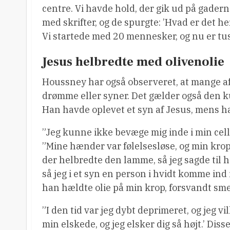
centre. Vi havde hold, der gik ud på gadern
med skrifter, og de spurgte: ’Hvad er det h
Vi startede med 20 mennesker, og nu er tus
Jesus helbredte med olivenolie
Houssney har også observeret, at mange a
drømme eller syner. Det gælder også den ku
Han havde oplevet et syn af Jesus, mens han
”Jeg kunne ikke bevæge mig inde i min cell
”Mine hænder var følelsesløse, og min krop
der helbredte den lamme, så jeg sagde til ha
så jeg i et syn en person i hvidt komme ind
han hældte olie på min krop, forsvandt sme
”I den tid var jeg dybt deprimeret, og jeg vi
min elskede, og jeg elsker dig så højt.’ Disse