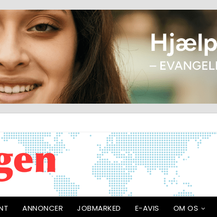
NT
ANNONCER
JOBMARKED
E-AVIS
OM OS