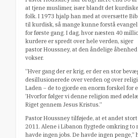
at tjene muslimer, især blandt det kurdisk
folk. I 1973 hjalp han med at oversætte Bi
til kurdisk, så mange kunne forstå evangel
for første gang. I dag, hvor næsten 40 milli
kurdere er spredt over hele verden, siger
pastor Houssney, at den åndelige åbenhed
vokser.
”Hver gang der er krig, er der en stor bev
desillusionerede over verden og over religi
Laden – de to gjorde en enorm forskel for ev
’Hvorfor følger vi denne religion med ødel
Riget gennem Jesus Kristus.”
Pastor Houssney tilføjede, at et andet sto
2011. Alene i Libanon flygtede omkring to 
havde ingen jobs. De havde ingen penge,” 