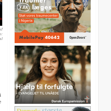
af
o:
al
i
e