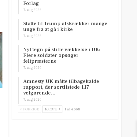
Forlag
7. aug 2026
Støtte til Trump afskrækker mange
unge fra at gå i kirke
7. aug 2026
Nyt tegn på stille vækkelse i UK:
Flere soldater opsøger
feltpræsterne
7. aug 2026
Amnesty UK måtte tilbagekalde
rapport, der sortlistede 117
velgørende…
7. aug 2026
FORRIGE
NÆSTE
1 af 4.668