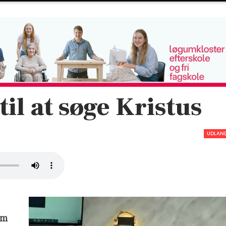
il at søge Kristus
UDLAN
am