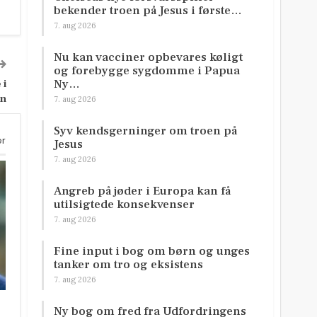
bekender troen på Jesus i første…
7. aug 2026
Nu kan vacciner opbevares køligt
og forebygge sygdomme i Papua
Ny…
 i
en
7. aug 2026
Syv kendsgerninger om troen på
er
Jesus
7. aug 2026
Angreb på jøder i Europa kan få
utilsigtede konsekvenser
7. aug 2026
Fine input i bog om børn og unges
tanker om tro og eksistens
7. aug 2026
Ny bog om fred fra Udfordringens