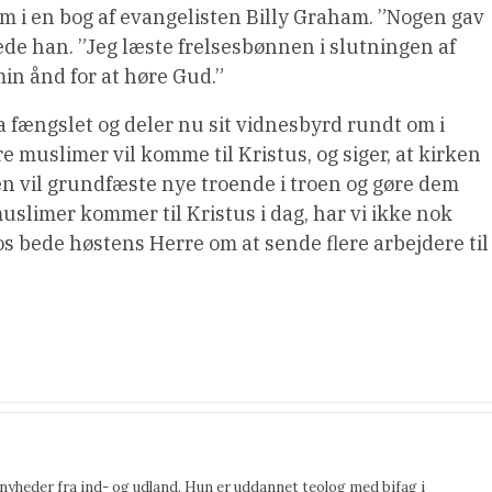
am i en bog af evangelisten Billy Graham. ”Nogen gav
ede han. ”Jeg læste frelsesbønnen i slutningen af ​​
in ånd for at høre Gud.”
 fængslet og deler nu sit vidnesbyrd rundt om i
re muslimer vil komme til Kristus, og siger, at kirken
ren vil grundfæste nye troende i troen og gøre dem
muslimer kommer til Kristus i dag, har vi ikke nok
 os bede høstens Herre om at sende flere arbejdere til
 nyheder fra ind- og udland. Hun er uddannet teolog med bifag i