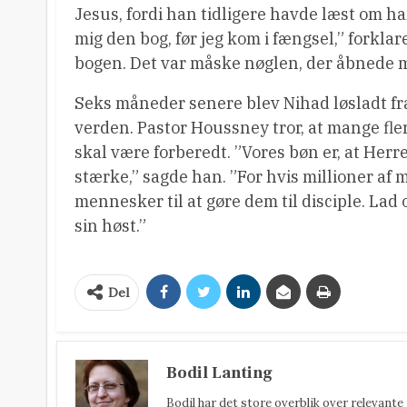
Jesus, fordi han tidligere havde læst om h
mig den bog, før jeg kom i fængsel,” forklar
bogen. Det var måske nøglen, der åbnede m
Seks måneder senere blev Nihad løsladt fra
verden. Pastor Houssney tror, ​​at mange fle
skal være forberedt. ”Vores bøn er, at Her
stærke,” sagde han. ”For hvis millioner af 
mennesker til at gøre dem til disciple. Lad
sin høst.”
Del
Bodil Lanting
Bodil har det store overblik over relevante