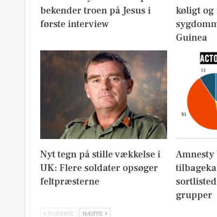
bekender troen på Jesus i
køligt og
første interview
sygdomm
Guinea
Nyt tegn på stille vækkelse i
Amnesty 
UK: Flere soldater opsøger
tilbageka
feltpræsterne
sortliste
grupper
FORRIGE
NÆSTE