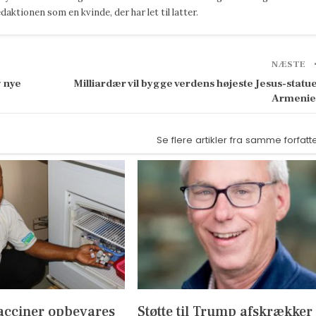
ktionen som en kvinde, der har let til latter.
NÆSTE
g nye
Milliardær vil bygge verdens højeste Jesus-statue
Armeni
Se flere artikler fra samme forfatt
acciner opbevares
Støtte til Trump afskrækker