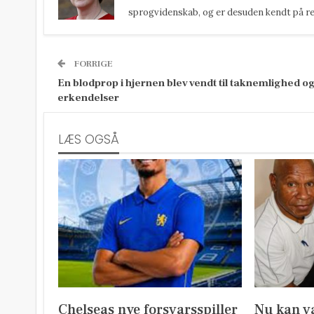
sprogvidenskab, og er desuden kendt på reda
FORRIGE
En blodprop i hjernen blev vendt til taknemlighed o
erkendelser
LÆS OGSÅ
Chelseas nye forsvarsspiller
Nu kan v