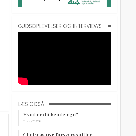
GUDSOPLEVELSER OG INTERVIEWS:
LÆS OGSÅ
Hvad er dit kendetegn?
7. aug 2026
Chelseas nye forsvarsspiller