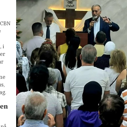
. CBN
e
 i
ver
ar
rne
us,
ag.
sen
 på