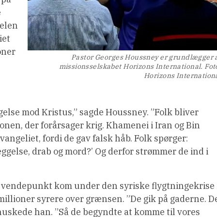
e
belen
iet
oner
Pastor Georges Houssney er grundlægger 
missionsselskabet Horizons International. Fot
Horizons Internation
ægelse mod Kristus,” sagde Houssney. ”Folk bliver
onen, der forårsager krig. Khamenei i Iran og Bin
angeliet, fordi de gav falsk håb. Folk spørger:
æggelse, drab og mord?’ Og derfor strømmer de ind i
rt vendepunkt kom under den syriske flygtningekrise 
millioner syrere over grænsen. ”De gik på gaderne. D
huskede han. ”Så de begyndte at komme til vores