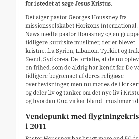
for i stedet at søge Jesus Kristus.
Det siger pastor Georges Houssney fra
missionsselskabet Horizons International
News mødte pastor Houssney og en grupp
tidligere kurdiske muslimer, der er blevet
kristne, fra Syrien, Libanon, Tyrkiet og Irak,
Seoul, Sydkorea. De fortalte, at de nu ople
en frihed, som de aldrig har kendt før. De v
tidligere begrænset af deres religiøse
overbevisninger, men nu mødes de i kirke
og deler liv og tanker om det nye liv i Krist
og hvordan Gud virker blandt muslimer i d
Vendepunkt med flygtningekri
i 2011
Pastor Houssney har brugt mere end 50 år