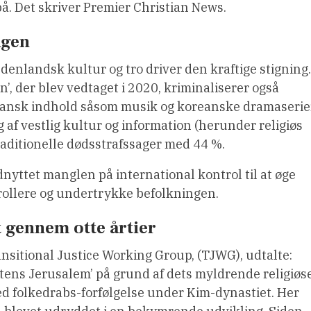
 på. Det skriver Premier Christian News.
ngen
denlandsk kultur og tro driver den kraftige stigning.
’, der blev vedtaget i 2020, kriminaliserer også
oreansk indhold såsom musik og koreanske dramaserie
g af vestlig kultur og information (herunder religiøs
traditionelle dødsstrafssager med 44 %.
yttet manglen på international kontrol til at øge
trollere og undertrykke befolkningen.
 gennem otte årtier
ansitional Justice Working Group, (TJWG), udtalte:
tens Jerusalem’ på grund af dets myldrende religiøs
med folkedrabs-forfølgelse under Kim-dynastiet. Her