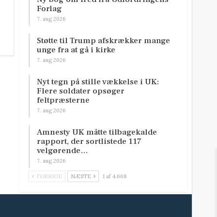
Forlag
7. aug 2026
Støtte til Trump afskrækker mange
unge fra at gå i kirke
7. aug 2026
Nyt tegn på stille vækkelse i UK:
Flere soldater opsøger
feltpræsterne
7. aug 2026
Amnesty UK måtte tilbagekalde
rapport, der sortlistede 117
velgørende…
7. aug 2026
FORRIGE
NÆSTE
1 af 4.668