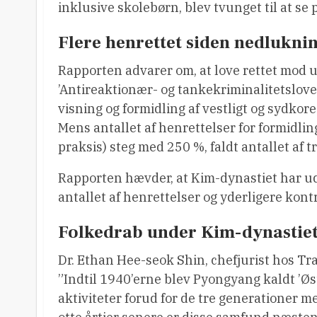
inklusive skolebørn, blev tvunget til at se
Flere henrettet siden nedlukni
Rapporten advarer om, at love rettet mod u
’Antireaktionær- og tankekriminalitetsloven
visning og formidling af vestligt og sydk
Mens antallet af henrettelser for formidlin
praksis) steg med 250 %, faldt antallet af 
Rapporten hævder, at Kim-dynastiet har udn
antallet af henrettelser og yderligere kon
Folkedrab under Kim-dynastiet
Dr. Ethan Hee-seok Shin, chefjurist hos Tr
”Indtil 1940’erne blev Pyongyang kaldt ’Øs
aktiviteter forud for de tre generationer 