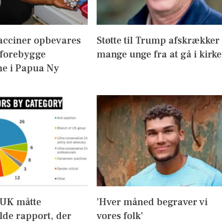
acciner opbevares
Støtte til Trump afskrækker
 forebygge
mange unge fra at gå i kirke
e i Papua Ny
UK måtte
’Hver måned begraver vi
lde rapport, der
vores folk’