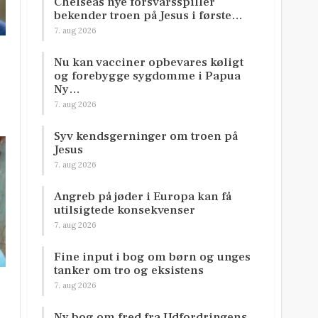
Chelseas nye forsvarsspiller
bekender troen på Jesus i første…
7. aug 2026
Nu kan vacciner opbevares køligt
og forebygge sygdomme i Papua
Ny…
7. aug 2026
Syv kendsgerninger om troen på
Jesus
7. aug 2026
Angreb på jøder i Europa kan få
utilsigtede konsekvenser
7. aug 2026
Fine input i bog om børn og unges
tanker om tro og eksistens
7. aug 2026
Ny bog om fred fra Udfordringens