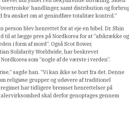
n blevet udryddet i en bekymrende udvikling. Siden
’overtroiske’ handlinger, samt distribution og forbru
 fra ønsket om at genindføre totalitær kontrol.”
person blev henrettet for at eje en bibel. Dr. Shin
d til at lægge pres på Nordkorea for at ”afskrække og
den i form af mord”. Også Scot Bower,
tian Solidarity Worldwide, har beskrevet
ordkorea som ”nogle af ​​de værste i verden”.
rise,” sagde han. ”Vi kan ikke se bort fra det. Denne
m religiøse grupper og udøvere af traditionel
m-regimet har tidligere bremset henrettelser på
ortalervirksomhed skal derfor genoptages gennem