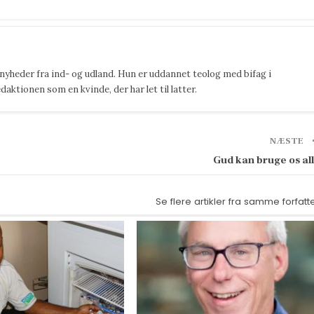
 nyheder fra ind- og udland. Hun er uddannet teolog med bifag i
ktionen som en kvinde, der har let til latter.
NÆSTE
Gud kan bruge os al
Se flere artikler fra samme forfatt