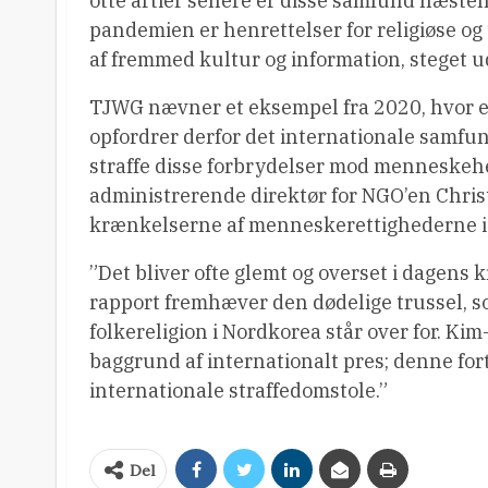
otte årtier senere er disse samfund næste
pandemien er henrettelser for religiøse og 
af fremmed kultur og information, steget ud
TJWG nævner et eksempel fra 2020, hvor en 
opfordrer derfor det internationale samfun
straffe disse forbrydelser mod menneskehe
administrerende direktør for NGO’en Chris
krænkelserne af menneskerettighederne i N
”Det bliver ofte glemt og overset i dagens k
rapport fremhæver den dødelige trussel, so
folkereligion i Nordkorea står over for. Ki
baggrund af internationalt pres; denne f
internationale straffedomstole.”
Del