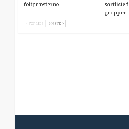
feltpræsterne
sortliste
grupper
FORRIGE
NÆSTE