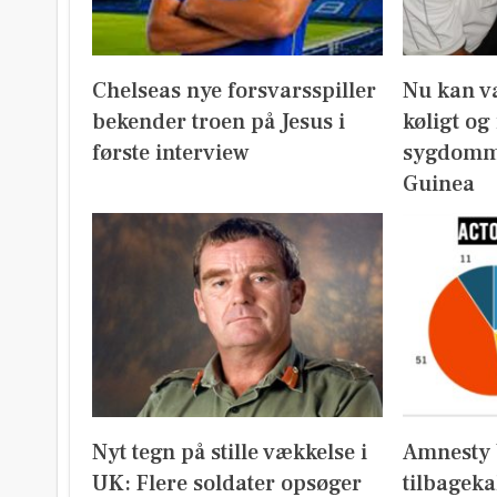
Chelseas nye forsvarsspiller
Nu kan v
bekender troen på Jesus i
køligt og
første interview
sygdomm
Guinea
Nyt tegn på stille vækkelse i
Amnesty 
UK: Flere soldater opsøger
tilbageka