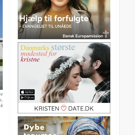
re
n,
ck