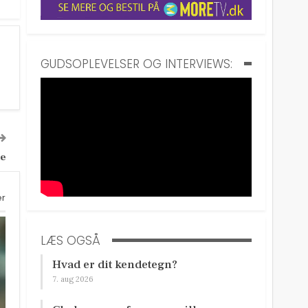
GUDSOPLEVELSER OG INTERVIEWS:
le
er
LÆS OGSÅ
Hvad er dit kendetegn?
7. aug 2026