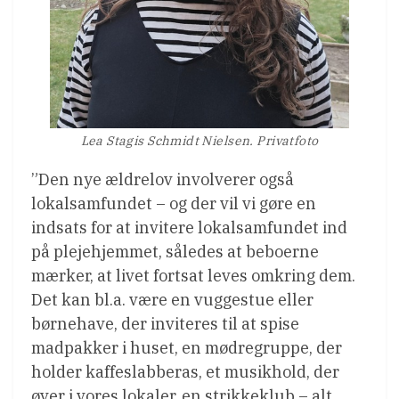
Lea Stagis Schmidt Nielsen. Privatfoto
”Den nye ældrelov involverer også
lokalsamfundet – og der vil vi gøre en
indsats for at invitere lokalsamfundet ind
på plejehjemmet, således at beboerne
mærker, at livet fortsat leves omkring dem.
Det kan bl.a. være en vuggestue eller
børnehave, der inviteres til at spise
madpakker i huset, en mødregruppe, der
holder kaffeslabberas, et musikhold, der
øver i vores lokaler, en strikkeklub – alt