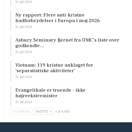
31. jul 2026
Ny rapport: Flere anti-kristne
hadforbrydelser i Europa i maj 2026
31. jul 2026
Asbury Seminary fjernet fra UMC’s liste over
godkendte…
31. jul 2026
Vietnam: 119 kristne anklaget for
’separatistiske aktiviteter’
31. jul 2026
Evangelikale er troende – ikke
højreekstremister
31. jul 2026
FORRIGE
NÆSTE
1 af 4.665