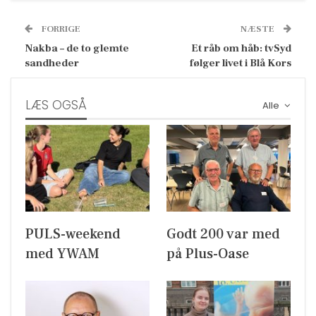
FORRIGE
NÆSTE
Nakba – de to glemte
Et råb om håb: tvSyd
sandheder
følger livet i Blå Kors
LÆS OGSÅ
Alle
PULS-weekend
Godt 200 var med
med YWAM
på Plus-Oase