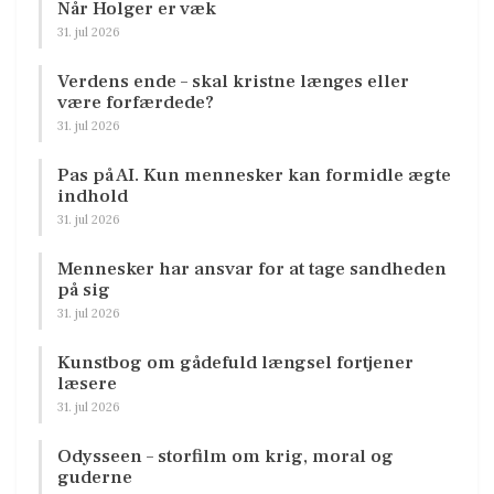
Når Holger er væk
31. jul 2026
Verdens ende – skal kristne længes eller
være forfærdede?
31. jul 2026
Pas på AI. Kun mennesker kan formidle ægte
indhold
31. jul 2026
Mennesker har ansvar for at tage sandheden
på sig
31. jul 2026
Kunstbog om gådefuld længsel fortjener
læsere
31. jul 2026
Odysseen – storfilm om krig, moral og
guderne