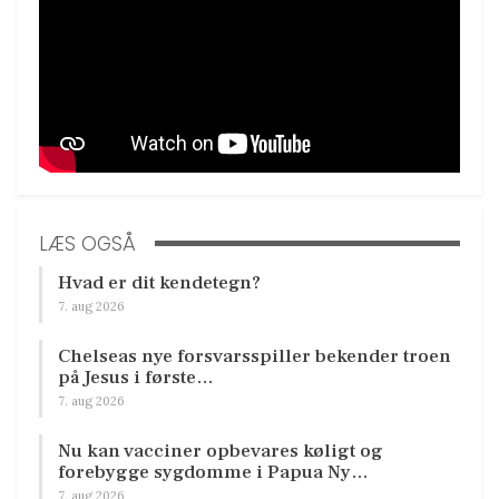
LÆS OGSÅ
Hvad er dit kendetegn?
7. aug 2026
Chelseas nye forsvarsspiller bekender troen
på Jesus i første…
7. aug 2026
Nu kan vacciner opbevares køligt og
forebygge sygdomme i Papua Ny…
7. aug 2026