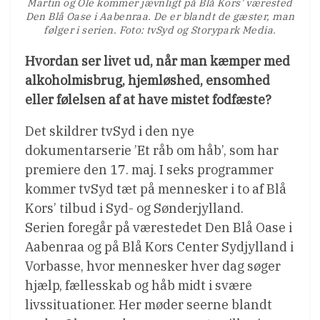
Martin og Ole kommer jævnligt på Blå Kors’ værested
Den Blå Oase i Aabenraa. De er blandt de gæster, man
følger i serien. Foto: tvSyd og Storypark Media.
Hvordan ser livet ud, når man kæmper med
alkoholmisbrug, hjemløshed, ensomhed
eller følelsen af at have mistet fodfæste?
Det skildrer tvSyd i den nye
dokumentarserie ’Et råb om håb’, som har
premiere den 17. maj. I seks programmer
kommer tvSyd tæt på mennesker i to af Blå
Kors’ tilbud i Syd- og Sønderjylland.
Serien foregår på værestedet Den Blå Oase i
Aabenraa og på Blå Kors Center Sydjylland i
Vorbasse, hvor mennesker hver dag søger
hjælp, fællesskab og håb midt i svære
livssituationer. Her møder seerne blandt