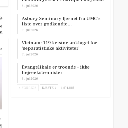
31. jul 2026
Asbury Seminary fjernet fra UMC’s
liste over godkendte…
me
31. jul 2026
n
Vietnam: 119 kristne anklaget for
’separatistiske aktiviteter’
er
31. jul 2026
Evangelikale er troende – ikke
højreekstremister
31. jul 2026
FORRIGE
NÆSTE
1 af 4.665
e
d