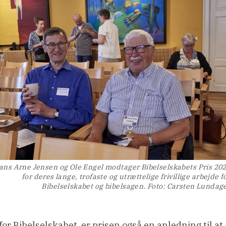
ans Arne Jensen og Ole Engel modtager Bibelselskabets Pris 20
for deres lange, trofaste og utrættelige frivillige arbejde f
Bibelselskabet og bibelsagen. Foto: Carsten Lundag
r Bibelselskabet, er prisen også en anledning til at