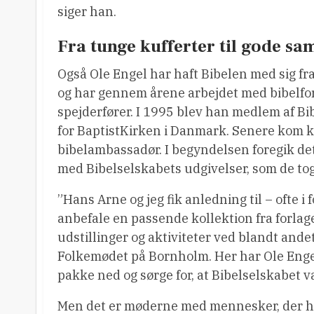
siger han.
Fra tunge kufferter til gode sa
Også Ole Engel har haft Bibelen med sig f
og har gennem årene arbejdet med bibelfo
spejderfører. I 1995 blev han medlem af 
for BaptistKirken i Danmark. Senere kom k
bibelambassadør. I begyndelsen foregik det
med Bibelselskabets udgivelser, som de tog 
”Hans Arne og jeg fik anledning til – ofte i
anbefale en passende kollektion fra forlaget
udstillinger og aktiviteter ved blandt and
Folkemødet på Bornholm. Her har Ole Engel o
pakke ned og sørge for, at Bibelselskabet va
Men det er møderne med mennesker, der har 