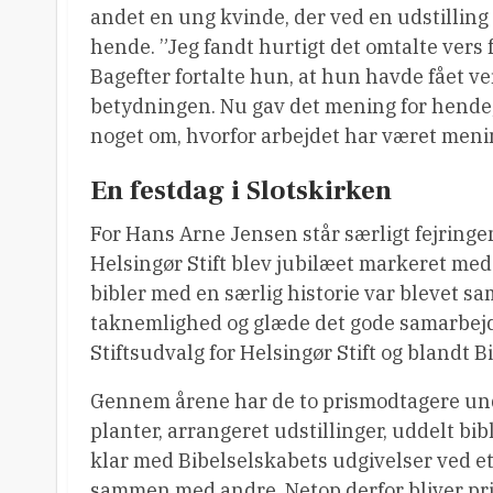
andet en ung kvinde, der ved en udstilling
hende. ”Jeg fandt hurtigt det omtalte vers
Bagefter fortalte hun, at hun havde fået ver
betydningen. Nu gav det mening for hende,”
noget om, hvorfor arbejdet har været meni
En festdag i Slotskirken
For Hans Arne Jensen står særligt fejringe
Helsingør Stift blev jubilæet markeret med
bibler med en særlig historie var blevet sa
taknemlighed og glæde det gode samarbejde
Stiftsudvalg for Helsingør Stift og blandt 
Gennem årene har de to prismodtagere unde
planter, arrangeret udstillinger, uddelt bib
klar med Bibelselskabets udgivelser ved et 
sammen med andre. Netop derfor bliver prise