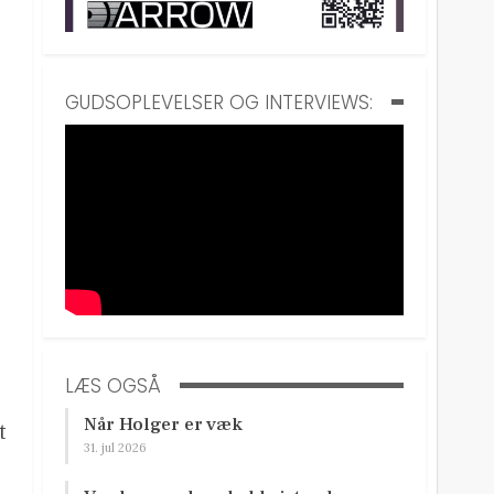
GUDSOPLEVELSER OG INTERVIEWS:
LÆS OGSÅ
Når Holger er væk
t
31. jul 2026