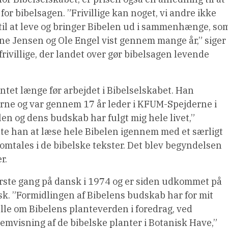
 for bibelsagen. ”Frivillige kan noget, vi andre ikke
til at leve og bringer Bibelen ud i sammenhænge, so
ne Jensen og Ole Engel vist gennem mange år,” siger
 frivillige, der landet over gør bibelsagen levende
et længe før arbejdet i Bibelselskabet. Han
erne og var gennem 17 år leder i KFUM-Spejderne i
len og dens budskab har fulgt mig hele livet,”
te han at læse hele Bibelen igennem med et særligt
 omtales i de bibelske tekster. Det blev begyndelsen
r.
ste gang på dansk i 1974 og er siden udkommet på
sk. ”Formidlingen af Bibelens budskab har for mit
le om Bibelens planteverden i foredrag, ved
remvisning af de bibelske planter i Botanisk Have,”