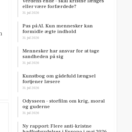
Verdens ende – skal kristne længes
eller være forfærdede?
31. jul 2026
Pas på AI. Kun mennesker kan
formidle ægte indhold
n
31. jul 2026
Mennesker har ansvar for at tage
sandheden på sig
31. jul 2026
Kunstbog om gådefuld længsel
fortjener læsere
31. jul 2026
Odysseen – storfilm om krig, moral
og guderne
31. jul 2026
Ny rapport: Flere anti-kristne
hadforbrydelser i Europa i maj 2026