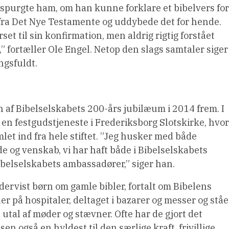
 spurgte ham, om han kunne forklare et bibelvers for
 fra Det Nye Testamente og uddybede det for hende.
set til sin konfirmation, men aldrig rigtig forstået
 fortæller Ole Engel. Netop den slags samtaler siger
ngsfuldt.
n af Bibelselskabets 200-års jubilæum i 2014 frem. I
 en festgudstjeneste i Frederiksborg Slotskirke, hvor
mlet ind fra hele stiftet. ”Jeg husker med både
 og venskab, vi har haft både i Bibelselskabets
Bibelselskabets ambassadører,” siger han.
rvist børn om gamle bibler, fortalt om Bibelens
ler på hospitaler, deltaget i bazarer og messer og ståe
utal af møder og stævner. Ofte har de gjort det
n også en hyldest til den særlige kraft, frivillige