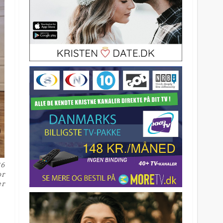
26
or
er