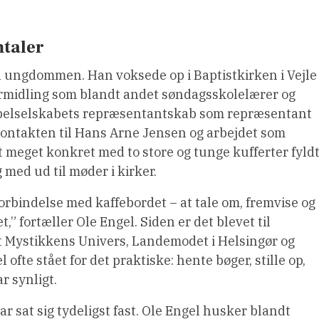
mtaler
ra ungdommen. Han voksede op i Baptistkirken i Vejle
rmidling som blandt andet søndagsskolelærer og
Bibelselskabets repræsentantskab som repræsentant
ontakten til Hans Arne Jensen og arbejdet som
 meget konkret med to store og tunge kufferter fyld
med ud til møder i kirker.
 forbindelse med kaffebordet – at tale om, fremvise og
,” fortæller Ole Engel. Siden er det blevet til
et Mystikkens Univers, Landemodet i Helsingør og
fte stået for det praktiske: hente bøger, stille op,
r synligt.
sat sig tydeligst fast. Ole Engel husker blandt