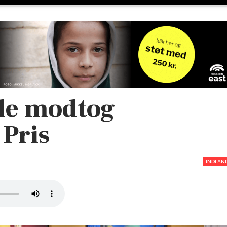
æle modtog
 Pris
INDLAN