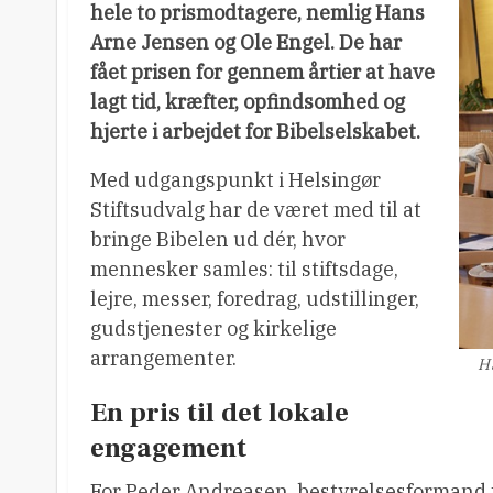
hele to prismodtagere, nemlig Hans
Arne Jensen og Ole Engel. De har
fået prisen for gennem årtier at have
lagt tid, kræfter, opfindsomhed og
hjerte i arbejdet for Bibelselskabet.
Med udgangspunkt i Helsingør
Stiftsudvalg har de været med til at
bringe Bibelen ud dér, hvor
mennesker samles: til stiftsdage,
lejre, messer, foredrag, udstillinger,
gudstjenester og kirkelige
arrangementer.
H
En pris til det lokale
engagement
For Peder Andreasen, bestyrelsesformand fo