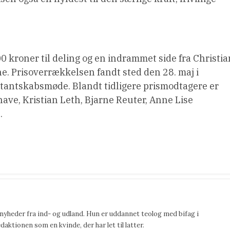
0 kroner til deling og en indrammet side fra Christia
rne. Prisoverrækkelsen fandt sted den 28. maj i
tantskabsmøde. Blandt tidligere prismodtagere er
ve, Kristian Leth, Bjarne Reuter, Anne Lise
.
 nyheder fra ind- og udland. Hun er uddannet teolog med bifag i
ktionen som en kvinde, der har let til latter.