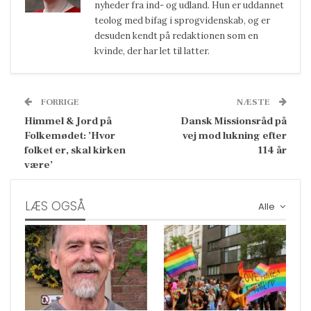
nyheder fra ind- og udland. Hun er uddannet
teolog med bifag i sprogvidenskab, og er
desuden kendt på redaktionen som en
kvinde, der har let til latter.
FORRIGE
NÆSTE
Himmel & Jord på
Dansk Missionsråd på
Folkemødet: ’Hvor
vej mod lukning efter
folket er, skal kirken
114 år
være’
LÆS OGSÅ
Alle