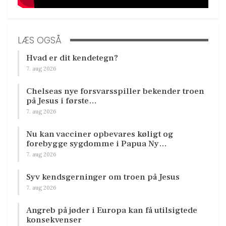
LÆS OGSÅ
Hvad er dit kendetegn?
7. aug 2026
Chelseas nye forsvarsspiller bekender troen
på Jesus i første…
7. aug 2026
Nu kan vacciner opbevares køligt og
forebygge sygdomme i Papua Ny…
7. aug 2026
Syv kendsgerninger om troen på Jesus
7. aug 2026
Angreb på jøder i Europa kan få utilsigtede
konsekvenser