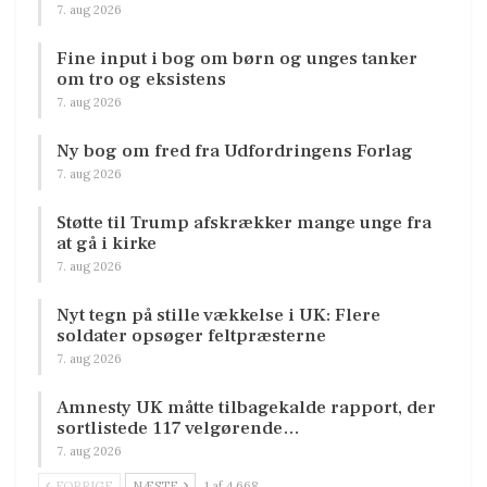
7. aug 2026
Fine input i bog om børn og unges tanker
om tro og eksistens
7. aug 2026
Ny bog om fred fra Udfordringens Forlag
7. aug 2026
Støtte til Trump afskrækker mange unge fra
at gå i kirke
7. aug 2026
Nyt tegn på stille vækkelse i UK: Flere
soldater opsøger feltpræsterne
7. aug 2026
Amnesty UK måtte tilbagekalde rapport, der
sortlistede 117 velgørende…
7. aug 2026
FORRIGE
NÆSTE
1 af 4.668