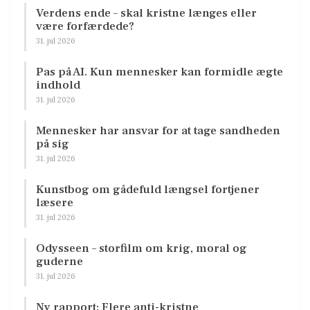
Verdens ende – skal kristne længes eller
være forfærdede?
31. jul 2026
Pas på AI. Kun mennesker kan formidle ægte
indhold
31. jul 2026
Mennesker har ansvar for at tage sandheden
på sig
31. jul 2026
Kunstbog om gådefuld længsel fortjener
læsere
31. jul 2026
Odysseen – storfilm om krig, moral og
guderne
31. jul 2026
Ny rapport: Flere anti-kristne