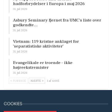
hadforbrydelser i Europa i maj 2026
31. jul 2026
Asbury Seminary fjernet fra UMC’s liste over
godkendte…
31. jul 2026
Vietnam: 119 kristne anklaget for
’separatistiske aktiviteter’
31. jul 2026
Evangelikale er troende – ikke
højreekstremister
31. jul 2026
FORRIGE
NÆSTE
1 af 4.665
COOKIES