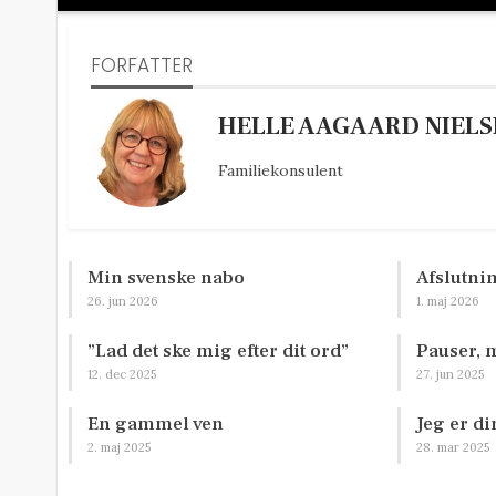
FORFATTER
HELLE AAGAARD NIELS
Familiekonsulent
Min svenske nabo
Afslutni
26. jun 2026
1. maj 2026
”Lad det ske mig efter dit ord”
Pauser,
12. dec 2025
27. jun 2025
En gammel ven
Jeg er di
2. maj 2025
28. mar 2025