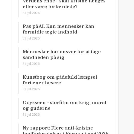
Verdens ende – skal kristne længes
eller være forfærdede?
31. jul 2026
Pas på AI. Kun mennesker kan
formidle ægte indhold
31. jul 2026
Mennesker har ansvar for at tage
sandheden på sig
31. jul 2026
Kunstbog om gådefuld længsel
fortjener læsere
31. jul 2026
Odysseen – storfilm om krig, moral
og guderne
31. jul 2026
Ny rapport: Flere anti-kristne
hadforbrydelser i Europa i maj 2026