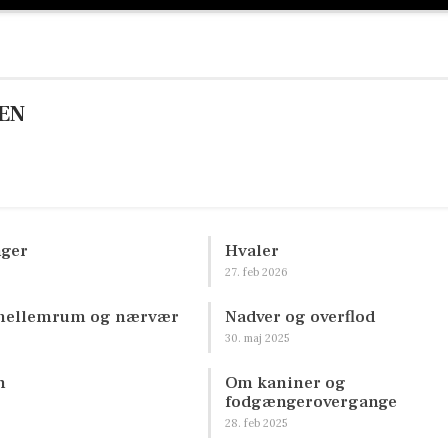
EN
nger
Hvaler
27. feb 2026
 mellemrum og nærvær
Nadver og overflod
30. maj 2025
n
Om kaniner og
fodgængerovergange
28. feb 2025