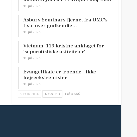
31. jul 2026
Asbury Seminary fjernet fra UMC’s
liste over godkendte…
31. jul 2026
Vietnam: 119 kristne anklaget for
’separatistiske aktiviteter’
31. jul 2026
Evangelikale er troende – ikke
højreekstremister
31. jul 2026
FORRIGE
NÆSTE
1 af 4.665