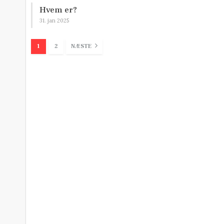
Hvem er?
31. jan 2025
1
2
NÆSTE