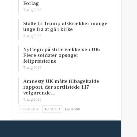
Forlag
7. aug 2026
Støtte til Trump afskrækker mange
unge fra at gå i kirke
7. aug 2026
Nyt tegn på stille vækkelse i UK:
Flere soldater opsøger
feltpræsterne
7. aug 2026
Amnesty UK måtte tilbagekalde
rapport, der sortlistede 117
velgørende…
7. aug 2026
FORRIGE
NÆSTE
1 af 4.668