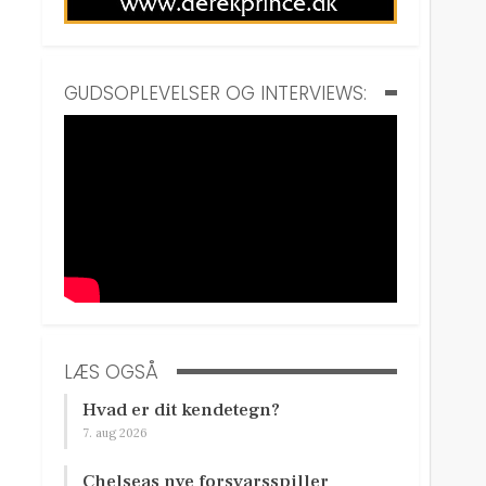
GUDSOPLEVELSER OG INTERVIEWS:
LÆS OGSÅ
Hvad er dit kendetegn?
7. aug 2026
Chelseas nye forsvarsspiller