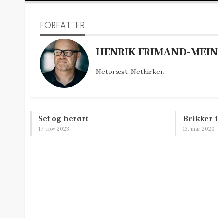
FORFATTER
HENRIK FRIMAND-MEIN
Netpræst, Netkirken
Set og berørt
Brikker 
17. nov 2023
13. mar 2020