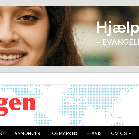
NT
ANNONCER
JOBMARKED
E-AVIS
OM OS