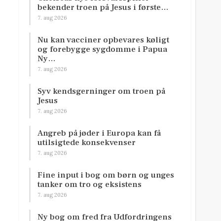
bekender troen på Jesus i første…
7. aug 2026
Nu kan vacciner opbevares køligt
og forebygge sygdomme i Papua
Ny…
7. aug 2026
Syv kendsgerninger om troen på
Jesus
7. aug 2026
Angreb på jøder i Europa kan få
utilsigtede konsekvenser
7. aug 2026
Fine input i bog om børn og unges
tanker om tro og eksistens
7. aug 2026
Ny bog om fred fra Udfordringens